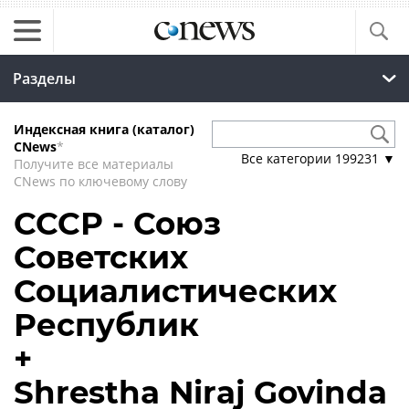
Разделы
Индексная книга (каталог)
CNews
*
Все категории
199231
▼
Получите все материалы
CNews по ключевому слову
СССР - Союз
Советских
Социалистических
Республик
+
Shrestha Niraj Govinda