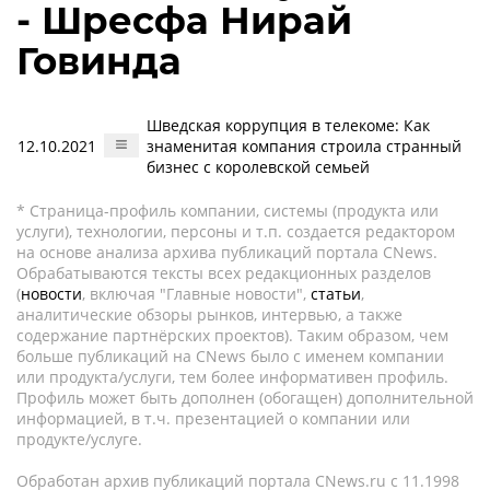
- Шресфа Нирай
Говинда
Шведская коррупция в телекоме: Как
12.10.2021
знаменитая компания строила странный
бизнес с королевской семьей
* Страница-профиль компании, системы (продукта или
услуги), технологии, персоны и т.п. создается редактором
на основе анализа архива публикаций портала CNews.
Обрабатываются тексты всех редакционных разделов
(
новости
, включая "Главные новости",
статьи
,
аналитические обзоры рынков, интервью, а также
содержание партнёрских проектов). Таким образом, чем
больше публикаций на CNews было с именем компании
или продукта/услуги, тем более информативен профиль.
Профиль может быть дополнен (обогащен) дополнительной
информацией, в т.ч. презентацией о компании или
продукте/услуге.
Обработан архив публикаций портала CNews.ru c 11.1998