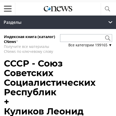
Разделы
Индексная книга (каталог)
CNews
*
Все категории
199165
▼
Получите все материалы
CNews по ключевому слову
СССР - Союз
Советских
Социалистических
Республик
+
Куликов Леонид