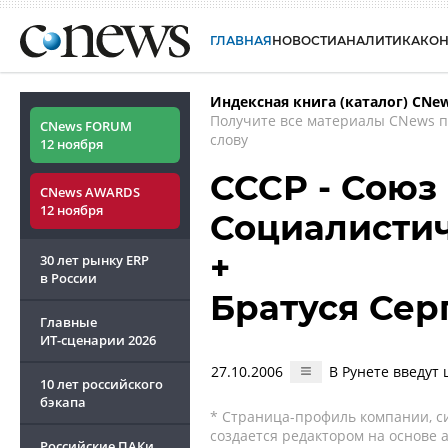
ГЛАВНАЯ
НОВОСТИ
АНАЛИТИКА
КО
Индексная книга (каталог) CNe
Получите все материалы CNews 
CNews FORUM
слову
12 ноября
СССР - Союз
CNews AWARDS
12 ноября
Социалисти
+
30 лет рынку ERP
в России
Братуся Сер
Главные
ИТ-сценарии
2026
27.10.2006
В Рунете введут 
10 лет российского
бэкапа
* Страница-профиль компании, сис
создается редактором на основе
Российские ПАКи