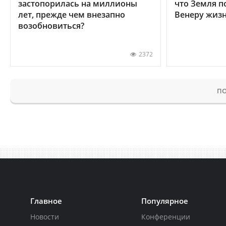
застопорилась на миллионы
что Земля п
лет, прежде чем внезапно
Венеру жиз
возобновиться?
2372
ПО
Главное
Популярное
Новости
Конференции