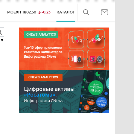
MOEXIT
1802,50
-0,23
КАТАЛОГ
CNEWS ANALYTICS
▼
Топ-10 сфер применения
квантовых компьютеров.
Инфографика CNews
CNEWS ANALYTICS
Цифровые активы
«Росатома».
Инфографика CNews