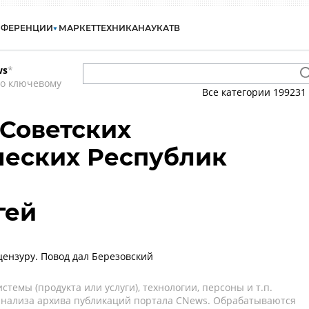
НФЕРЕНЦИИ
МАРКЕТ
ТЕХНИКА
НАУКА
ТВ
ws
*
по ключевому
Все категории
199231
 Советских
ческих Республик
гей
цензуру. Повод дал Березовский
темы (продукта или услуги), технологии, персоны и т.п.
 анализа архива публикаций портала CNews. Обрабатываются