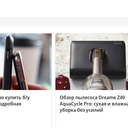
но купить б/у
Обзор пылесоса Dreame Z40
подробная
AquaCycle Pro: сухая и влажн
уборка без усилий