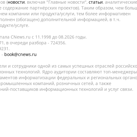
ов (
новости
, включая "Главные новости",
статьи
, аналитически
е содержание партнёрских проектов). Таким образом, чем боль
нем компании или продукта/услуги, тем более информативен
полнен (обогащен) дополнительной информацией, в т.ч.
дукте/услуге.
ала CNews.ru c 11.1998 до 08.2026 годы.
1, в очереди разбора - 724356.
9231.
 -
book@cnews.ru
ели и сотрудники одной из самых успешных отраслей российск
онных технологий. Ядро аудитории составляют топ-менеджеры
таментов информатизации федеральных и региональных орган
 промышленных компаний, розничных сетей, а также
аний-поставщиков информационных технологий и услуг связи.