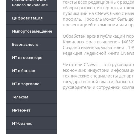
тексты всех редакционных раздел
нового поколения
обзоры рынков, интервью, а такж
публикаций на CNews было с име
Цифровизация
профиль. Профиль может быть до
презентацией о компании или про
Импортозамещение
Обработан архив публикаций порт
Ключевых фраз выявлено - 146327
Безопасность
Создано именных указателей - 19
Редакция Индексной книги CNews
ИТ в госсекторе
Читатели CNews — это руководит
экономики: индустрии информаци
ИТ в банках
технические специалисты депар
государственной власти, банков,
ИТ в торговле
руководители и сотрудники комп
Телеком
Интернет
ИТ-бизнес