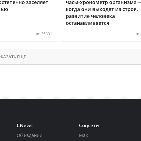
остепенно заселяет
часы-хронометр организма 
нью
когда они выходят из строя,
развитие человека
останавливается
36331
КАЗАТЬ ЕЩЕ
CNews
Соцсети
Об издании
Max