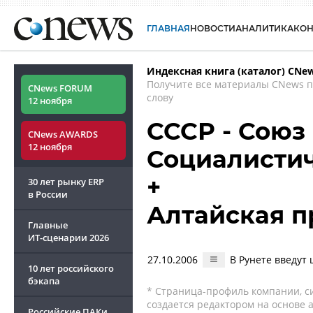
ГЛАВНАЯ
НОВОСТИ
АНАЛИТИКА
КО
Индексная книга (каталог) CNe
Получите все материалы CNews 
CNews FORUM
слову
12 ноября
СССР - Союз
CNews AWARDS
12 ноября
Социалисти
+
30 лет рынку ERP
в России
Алтайская п
Главные
ИТ-сценарии
2026
27.10.2006
В Рунете введут 
10 лет российского
бэкапа
* Страница-профиль компании, сис
создается редактором на основе
Российские ПАКи