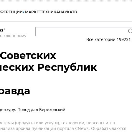
НФЕРЕНЦИИ
МАРКЕТ
ТЕХНИКА
НАУКА
ТВ
ws
*
по ключевому
Все категории
199231
 Советских
ческих Республик
равда
цензуру. Повод дал Березовский
темы (продукта или услуги), технологии, персоны и т.п.
 анализа архива публикаций портала CNews. Обрабатываются