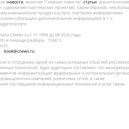
ов (
новости
, включая "Главные новости",
статьи
, аналитически
е содержание партнёрских проектов). Таким образом, чем боль
нем компании или продукта/услуги, тем более информативен
полнен (обогащен) дополнительной информацией, в т.ч.
дукте/услуге.
ала CNews.ru c 11.1998 до 08.2026 годы.
8, в очереди разбора - 724413.
9231.
 -
book@cnews.ru
ели и сотрудники одной из самых успешных отраслей российск
онных технологий. Ядро аудитории составляют топ-менеджеры
таментов информатизации федеральных и региональных орган
 промышленных компаний, розничных сетей, а также
аний-поставщиков информационных технологий и услуг связи.