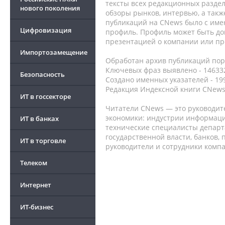
тексты всех редакционных раздел
нового поколения
обзоры рынков, интервью, а такж
публикаций на CNews было с име
Цифровизация
профиль. Профиль может быть до
презентацией о компании или про
Импортозамещение
Обработан архив публикаций порт
Ключевых фраз выявлено - 146332
Безопасность
Создано именных указателей - 19
Редакция Индексной книги CNews
ИТ в госсекторе
Читатели CNews — это руководит
экономики: индустрии информаци
ИТ в банках
технические специалисты депар
государственной власти, банков,
ИТ в торговле
руководители и сотрудники комп
Телеком
Интернет
ИТ-бизнес