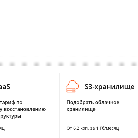
aaS
S3-хранилище
тариф по
Подобрать облачное
у восстановлению
хранилище
труктуры
яц
От 6,2 коп. за 1 Гб/месяц