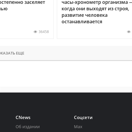
остепенно заселяет
часы-хронометр организма 
нью
когда они выходят из строя,
развитие человека
останавливается
36458
КАЗАТЬ ЕЩЕ
CNews
Соцсети
Об издании
Max