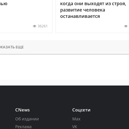
нью
когда они выходят из строя,
развитие человека
останавливается
36261
КАЗАТЬ ЕЩЕ
CNews
Соцсети
Об издании
Max
Реклама
VK