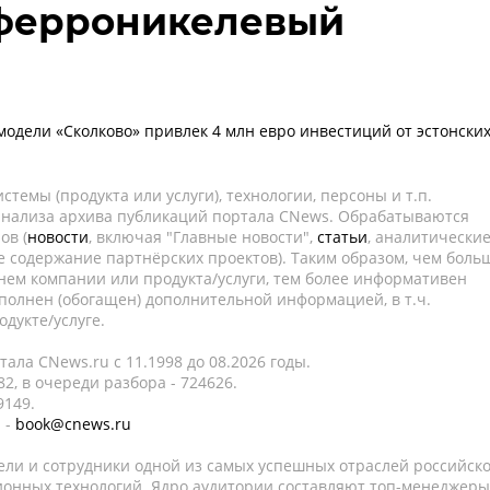
ферроникелевый
модели «Сколково» привлек 4 млн евро инвестиций от эстонски
темы (продукта или услуги), технологии, персоны и т.п.
 анализа архива публикаций портала CNews. Обрабатываются
ов (
новости
, включая "Главные новости",
статьи
, аналитически
е содержание партнёрских проектов). Таким образом, чем боль
нем компании или продукта/услуги, тем более информативен
полнен (обогащен) дополнительной информацией, в т.ч.
дукте/услуге.
ала CNews.ru c 11.1998 до 08.2026 годы.
2, в очереди разбора - 724626.
9149.
 -
book@cnews.ru
ели и сотрудники одной из самых успешных отраслей российск
онных технологий. Ядро аудитории составляют топ-менеджеры