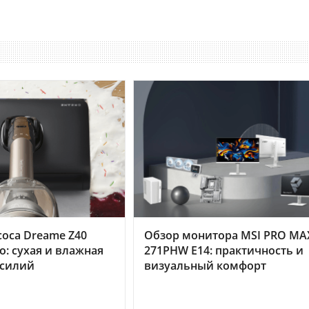
оса Dreame Z40
Обзор монитора MSI PRO MA
o: сухая и влажная
271PHW E14: практичность и
усилий
визуальный комфорт