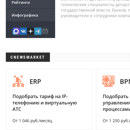
Рейтинги
технические специалисты депар
государственной власти, банков,
Инфографика
руководители и сотрудники комп
CNEWSMARKET
ERP
BP
Подобрать тариф на IP-
Подобрать 
телефонию и виртуальную
управления
АТС
процессам
От 1 046 руб./месяц
От 1 250 руб.