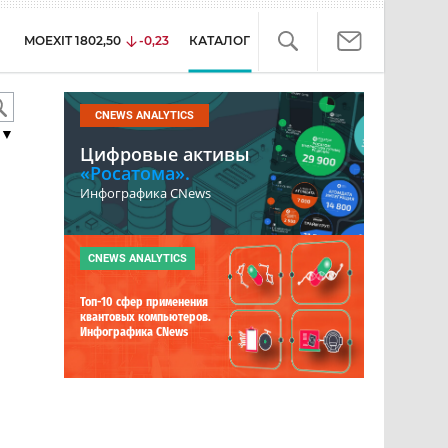
MOEXIT
1802,50
-0,23
КАТАЛОГ
CNEWS ANALYTICS
▼
Цифровые активы
«Росатома».
Инфографика CNews
CNEWS ANALYTICS
Топ-10 сфер применения
квантовых компьютеров.
Инфографика CNews