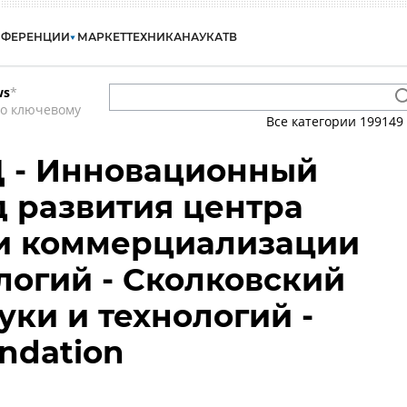
НФЕРЕНЦИИ
МАРКЕТ
ТЕХНИКА
НАУКА
ТВ
ws
*
по ключевому
Все категории
199149
Ц - Инновационный
д развития центра
 и коммерциализации
логий - Сколковский
уки и технологий -
ndation