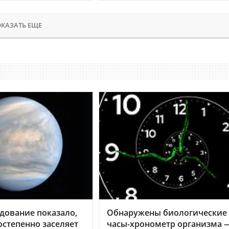
КАЗАТЬ ЕЩЕ
дование показало,
Обнаружены биологические
остепенно заселяет
часы-хронометр организма 