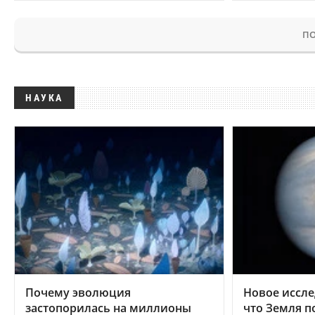
ПО
НАУКА
Почему эволюция
Новое иссле
застопорилась на миллионы
что Земля п