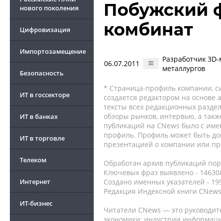
Побужский 
нового поколения
комбинат
Цифровизация
Импортозамещение
Разработчик 3D-
06.07.2011
металлургов
Безопасность
* Страница-профиль компании, сис
ИТ в госсекторе
создается редактором на основе
тексты всех редакционных раздел
обзоры рынков, интервью, а такж
ИТ в банках
публикаций на CNews было с име
профиль. Профиль может быть до
ИТ в торговле
презентацией о компании или про
Телеком
Обработан архив публикаций порт
Ключевых фраз выявлено - 146308
Интернет
Создано именных указателей - 19
Редакция Индексной книги CNews
ИТ-бизнес
Читатели CNews — это руководит
экономики: индустрии информаци