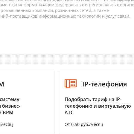
таментов информатизации федеральных и региональных орган
 промышленных компаний, розничных сетей, а также
аний-поставщиков информационных технологий и услуг связи.
M
IP-телефония
систему
Подобрать тариф на IP-
 бизнес-
телефонию и виртуальную
и BPM
АТС
/месяц
От 0.50 руб./месяц