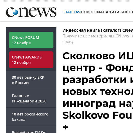
ГЛАВНАЯ
НОВОСТИ
АНАЛИТИКА
КО
Индексная книга (каталог) CNe
Получите все материалы CNews 
CNews FORUM
слову
12 ноября
Сколково И
CNews AWARDS
12 ноября
центр - Фон
разработки
30 лет рынку ERP
в России
новых техно
Главные
инноград на
ИТ-сценарии
2026
Skolkovo Fou
10 лет российского
бэкапа
+
Российские ПАКи