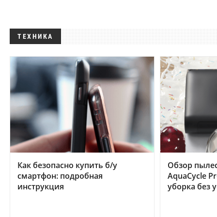
ТЕХНИКА
Как безопасно купить б/у
Обзор пылес
смартфон: подробная
AquaCycle Pr
инструкция
уборка без 