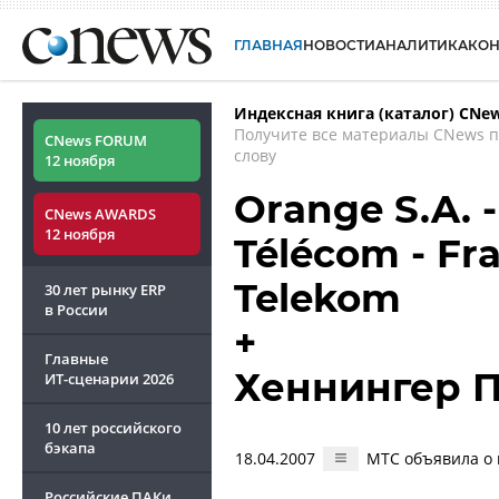
ГЛАВНАЯ
НОВОСТИ
АНАЛИТИКА
КО
Индексная книга (каталог) CNe
Получите все материалы CNews 
CNews FORUM
слову
12 ноября
Orange S.A. 
CNews AWARDS
12 ноября
Télécom - Fr
Telekom
30 лет рынку ERP
в России
+
Главные
Хеннингер 
ИТ-сценарии
2026
10 лет российского
бэкапа
18.04.2007
МТС объявила о 
Российские ПАКи