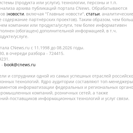
темы (продукта или услуги), технологии, персоны и т.п.
 анализа архива публикаций портала CNews. Обрабатываются
ов (
новости
, включая "Главные новости",
статьи
, аналитически
е содержание партнёрских проектов). Таким образом, чем боль
нем компании или продукта/услуги, тем более информативен
полнен (обогащен) дополнительной информацией, в т.ч.
дукте/услуге.
ала CNews.ru c 11.1998 до 08.2026 годы.
0, в очереди разбора - 724415.
9231.
 -
book@cnews.ru
ели и сотрудники одной из самых успешных отраслей российск
онных технологий. Ядро аудитории составляют топ-менеджеры
таментов информатизации федеральных и региональных орган
 промышленных компаний, розничных сетей, а также
аний-поставщиков информационных технологий и услуг связи.