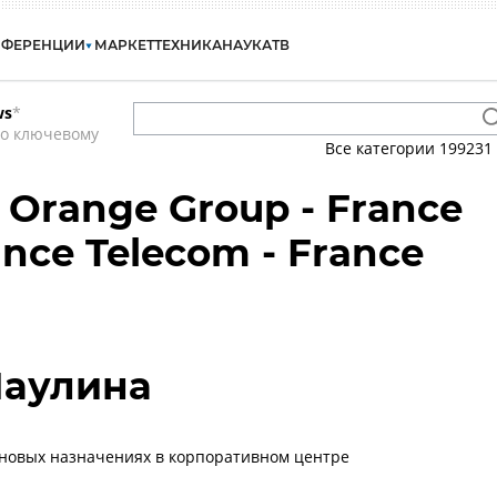
НФЕРЕНЦИИ
МАРКЕТ
ТЕХНИКА
НАУКА
ТВ
ws
*
по ключевому
Все категории
199231
- Orange Group - France
ance Telecom - France
Паулина
новых назначениях в корпоративном центре