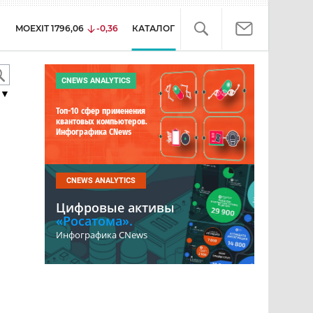
MOEXIT
1796,06
-0,36
КАТАЛОГ
CNEWS ANALYTICS
▼
Топ-10 сфер применения
квантовых компьютеров.
Инфографика CNews
CNEWS ANALYTICS
Цифровые активы
«Росатома».
Инфографика CNews