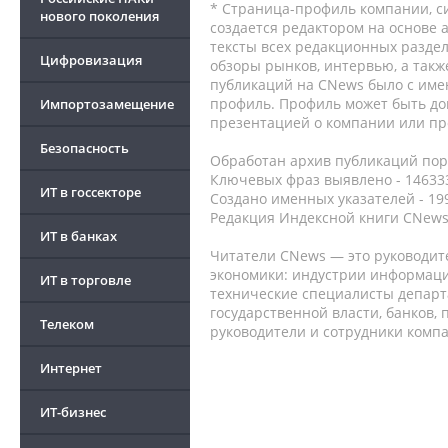
* Страница-профиль компании, сис
нового поколения
создается редактором на основе
тексты всех редакционных раздел
Цифровизация
обзоры рынков, интервью, а такж
публикаций на CNews было с име
профиль. Профиль может быть до
Импортозамещение
презентацией о компании или про
Безопасность
Обработан архив публикаций порт
Ключевых фраз выявлено - 146333
ИТ в госсекторе
Создано именных указателей - 19
Редакция Индексной книги CNews
ИТ в банках
Читатели CNews — это руководит
экономики: индустрии информаци
ИТ в торговле
технические специалисты депар
государственной власти, банков,
Телеком
руководители и сотрудники комп
Интернет
ИТ-бизнес