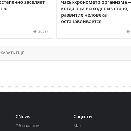
остепенно заселяет
часы-хронометр организма 
нью
когда они выходят из строя,
развитие человека
останавливается
36537
КАЗАТЬ ЕЩЕ
CNews
Соцсети
Об издании
Max