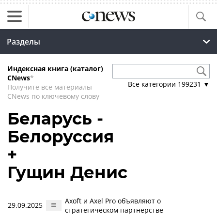
Разделы
Индексная книга (каталог)
CNews
*
Все категории
199231
▼
Получите все материалы
CNews по ключевому слову
Беларусь -
Белоруссия
+
Гущин Денис
Axoft и Axel Pro объявляют о
29.09.2025
стратегическом партнерстве