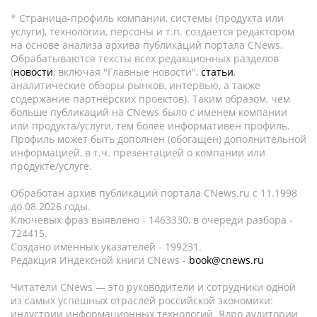
* Страница-профиль компании, системы (продукта или
услуги), технологии, персоны и т.п. создается редактором
на основе анализа архива публикаций портала CNews.
Обрабатываются тексты всех редакционных разделов
(
новости
, включая "Главные новости",
статьи
,
аналитические обзоры рынков, интервью, а также
содержание партнёрских проектов). Таким образом, чем
больше публикаций на CNews было с именем компании
или продукта/услуги, тем более информативен профиль.
Профиль может быть дополнен (обогащен) дополнительной
информацией, в т.ч. презентацией о компании или
продукте/услуге.
Обработан архив публикаций портала CNews.ru c 11.1998
до 08.2026 годы.
Ключевых фраз выявлено - 1463330, в очереди разбора -
724415.
Создано именных указателей - 199231.
Редакция Индексной книги CNews -
book@cnews.ru
Читатели CNews — это руководители и сотрудники одной
из самых успешных отраслей российской экономики:
индустрии информационных технологий. Ядро аудитории