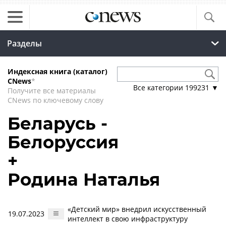
Разделы
Индексная книга (каталог)
CNews
*
Все категории
199231
▼
Получите все материалы
CNews по ключевому слову
Беларусь -
Белоруссия
+
Родина Наталья
«Детский мир» внедрил искусственный
19.07.2023
интеллект в свою инфраструктуру