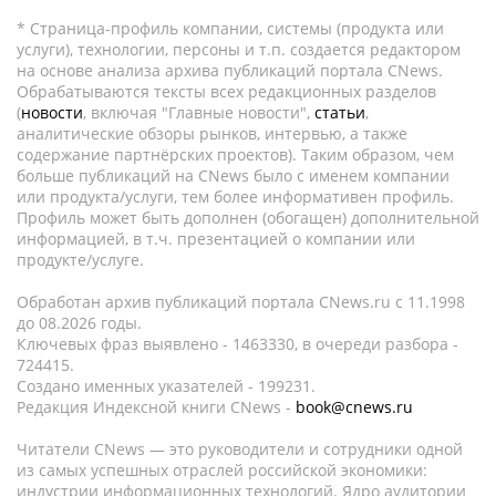
* Страница-профиль компании, системы (продукта или
услуги), технологии, персоны и т.п. создается редактором
на основе анализа архива публикаций портала CNews.
Обрабатываются тексты всех редакционных разделов
(
новости
, включая "Главные новости",
статьи
,
аналитические обзоры рынков, интервью, а также
содержание партнёрских проектов). Таким образом, чем
больше публикаций на CNews было с именем компании
или продукта/услуги, тем более информативен профиль.
Профиль может быть дополнен (обогащен) дополнительной
информацией, в т.ч. презентацией о компании или
продукте/услуге.
Обработан архив публикаций портала CNews.ru c 11.1998
до 08.2026 годы.
Ключевых фраз выявлено - 1463330, в очереди разбора -
724415.
Создано именных указателей - 199231.
Редакция Индексной книги CNews -
book@cnews.ru
Читатели CNews — это руководители и сотрудники одной
из самых успешных отраслей российской экономики:
индустрии информационных технологий. Ядро аудитории