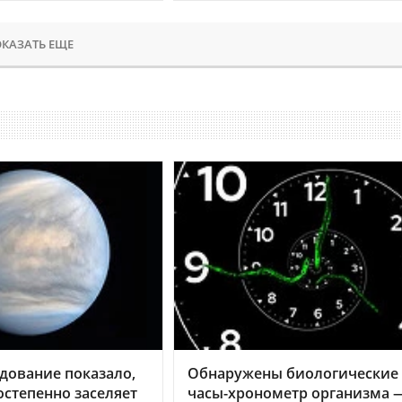
КАЗАТЬ ЕЩЕ
дование показало,
Обнаружены биологические
остепенно заселяет
часы-хронометр организма 