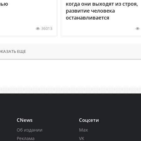
нью
когда они выходят из строя,
развитие человека
останавливается
36013
КАЗАТЬ ЕЩЕ
CNews
Соцсети
Об издании
Max
Реклама
VK