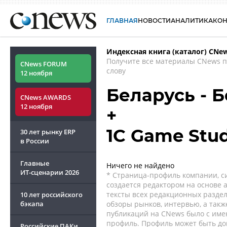
ГЛАВНАЯ
НОВОСТИ
АНАЛИТИКА
КО
Индексная книга (каталог) CNe
Получите все материалы CNews 
CNews FORUM
слову
12 ноября
Беларусь - 
CNews AWARDS
12 ноября
+
1С Game Stud
30 лет рынку ERP
в России
Главные
Ничего не найдено
ИТ-сценарии
2026
* Страница-профиль компании, сис
создается редактором на основе
тексты всех редакционных раздел
10 лет российского
бэкапа
обзоры рынков, интервью, а такж
публикаций на CNews было с име
профиль. Профиль может быть до
Российские ПАКи