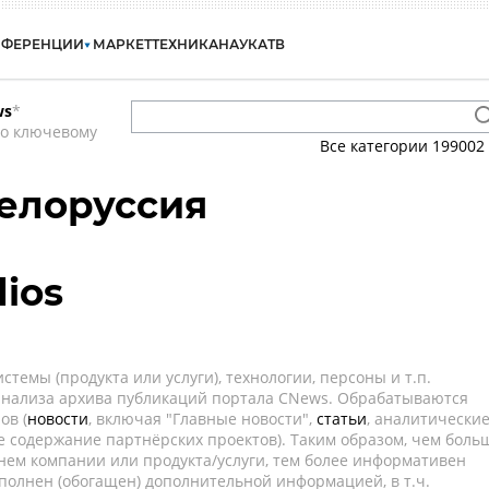
НФЕРЕНЦИИ
МАРКЕТ
ТЕХНИКА
НАУКА
ТВ
ws
*
по ключевому
Все категории
199002
Белоруссия
ios
темы (продукта или услуги), технологии, персоны и т.п.
 анализа архива публикаций портала CNews. Обрабатываются
ов (
новости
, включая "Главные новости",
статьи
, аналитически
е содержание партнёрских проектов). Таким образом, чем боль
нем компании или продукта/услуги, тем более информативен
полнен (обогащен) дополнительной информацией, в т.ч.