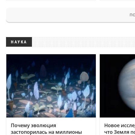
ПО
НАУКА
Почему эволюция
Новое иссле
застопорилась на миллионы
что Земля п