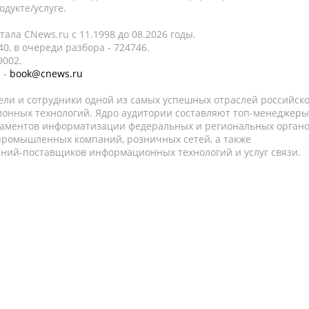
дукте/услуге.
ала CNews.ru c 11.1998 до 08.2026 годы.
0, в очереди разбора - 724746.
9002.
 -
book@cnews.ru
ели и сотрудники одной из самых успешных отраслей российск
онных технологий. Ядро аудитории составляют топ-менеджеры
таментов информатизации федеральных и региональных орган
 промышленных компаний, розничных сетей, а также
аний-поставщиков информационных технологий и услуг связи.