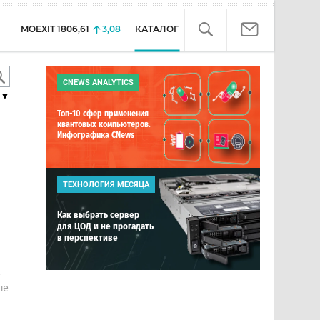
MOEXIT
1806,61
3,08
КАТАЛОГ
CNEWS ANALYTICS
▼
Топ-10 сфер применения
квантовых компьютеров.
Инфографика CNews
ТЕХНОЛОГИЯ МЕСЯЦА
Как выбрать сервер
для ЦОД и не прогадать
в перспективе
е
ше