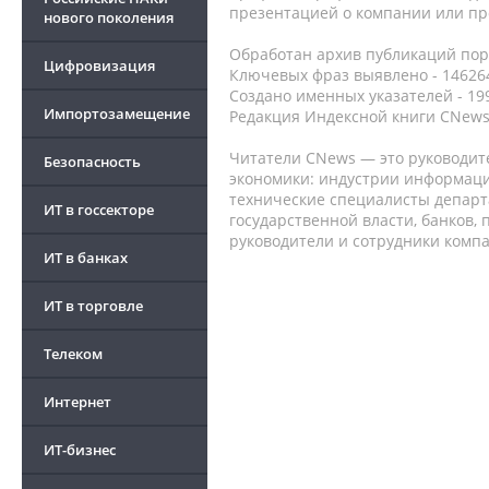
презентацией о компании или про
нового поколения
Обработан архив публикаций порт
Цифровизация
Ключевых фраз выявлено - 146264
Создано именных указателей - 19
Импортозамещение
Редакция Индексной книги CNews
Читатели CNews — это руководит
Безопасность
экономики: индустрии информаци
технические специалисты депар
ИТ в госсекторе
государственной власти, банков,
руководители и сотрудники комп
ИТ в банках
ИТ в торговле
Телеком
Интернет
ИТ-бизнес