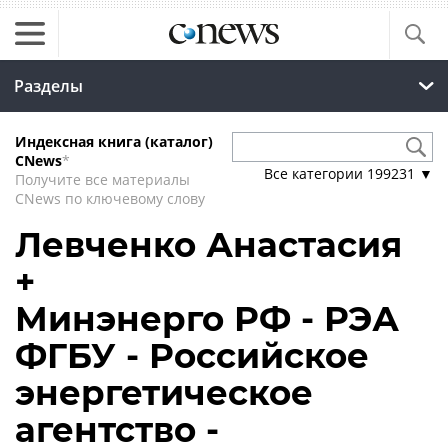
Разделы
Индексная книга (каталог)
CNews
*
Все категории
199231
▼
Получите все материалы
CNews по ключевому слову
Левченко Анастасия
+
Минэнерго РФ - РЭА
ФГБУ - Российское
энергетическое
агентство -