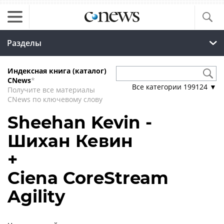
Разделы
Индексная книга (каталог)
CNews
*
Все категории
199124
▼
Получите все материалы
CNews по ключевому слову
Sheehan Kevin -
Шихан Кевин
+
Ciena CoreStream
Agility