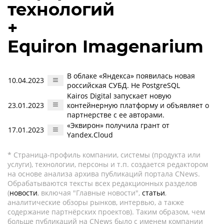
технологий
+
Equiron Imagenarium
В облаке «Яндекса» появилась новая
10.04.2023
российская СУБД. Не PostgreSQL
Kairos Digital запускает новую
23.01.2023
контейнерную платформу и объявляет о
партнерстве с ее авторами.
«Эквирон» получила грант от
17.01.2023
Yandex.Cloud
* Страница-профиль компании, системы (продукта или
услуги), технологии, персоны и т.п. создается редактором
на основе анализа архива публикаций портала CNews.
Обрабатываются тексты всех редакционных разделов
(
новости
, включая "Главные новости",
статьи
,
аналитические обзоры рынков, интервью, а также
содержание партнёрских проектов). Таким образом, чем
больше публикаций на CNews было с именем компании