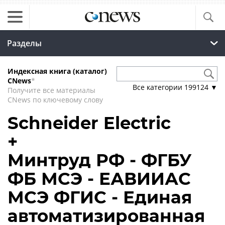
Разделы
Индексная книга (каталог)
CNews
*
Все категории
199124
▼
Получите все материалы
CNews по ключевому слову
Schneider Electric
+
Минтруд РФ - ФГБУ
ФБ МСЭ - ЕАВИИАС
МСЭ ФГИС - Единая
автоматизированная