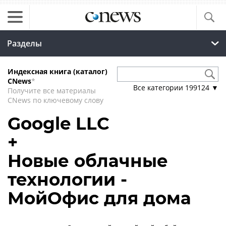
Разделы
Индексная книга (каталог)
CNews
*
Все категории
199124
▼
Получите все материалы
CNews по ключевому слову
Google LLC
+
Новые облачные
технологии -
МойОфис для дома