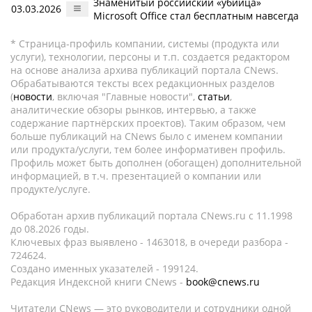
Знаменитый российский «убийца»
03.03.2026
Microsoft Office стал бесплатным навсегда
* Страница-профиль компании, системы (продукта или
услуги), технологии, персоны и т.п. создается редактором
на основе анализа архива публикаций портала CNews.
Обрабатываются тексты всех редакционных разделов
(
новости
, включая "Главные новости",
статьи
,
аналитические обзоры рынков, интервью, а также
содержание партнёрских проектов). Таким образом, чем
больше публикаций на CNews было с именем компании
или продукта/услуги, тем более информативен профиль.
Профиль может быть дополнен (обогащен) дополнительной
информацией, в т.ч. презентацией о компании или
продукте/услуге.
Обработан архив публикаций портала CNews.ru c 11.1998
до 08.2026 годы.
Ключевых фраз выявлено - 1463018, в очереди разбора -
724624.
Создано именных указателей - 199124.
Редакция Индексной книги CNews -
book@cnews.ru
Читатели CNews — это руководители и сотрудники одной