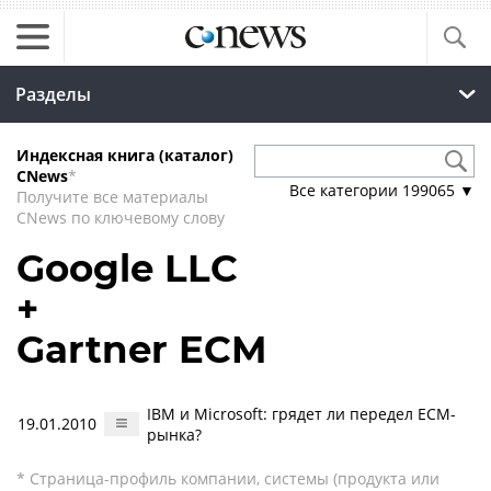
Разделы
Индексная книга (каталог)
CNews
*
Все категории
199065
▼
Получите все материалы
CNews по ключевому слову
Google LLC
+
Gartner ECM
IBM и Microsoft: грядет ли передел ECM-
19.01.2010
рынка?
* Страница-профиль компании, системы (продукта или