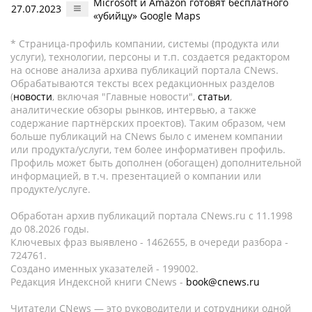
Microsoft и Amazon готовят бесплатного
27.07.2023
«убийцу» Google Maps
* Страница-профиль компании, системы (продукта или
услуги), технологии, персоны и т.п. создается редактором
на основе анализа архива публикаций портала CNews.
Обрабатываются тексты всех редакционных разделов
(
новости
, включая "Главные новости",
статьи
,
аналитические обзоры рынков, интервью, а также
содержание партнёрских проектов). Таким образом, чем
больше публикаций на CNews было с именем компании
или продукта/услуги, тем более информативен профиль.
Профиль может быть дополнен (обогащен) дополнительной
информацией, в т.ч. презентацией о компании или
продукте/услуге.
Обработан архив публикаций портала CNews.ru c 11.1998
до 08.2026 годы.
Ключевых фраз выявлено - 1462655, в очереди разбора -
724761.
Создано именных указателей - 199002.
Редакция Индексной книги CNews -
book@cnews.ru
Читатели CNews — это руководители и сотрудники одной