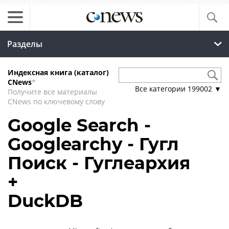
Разделы
Индексная книга (каталог)
CNews
*
Все категории
199002
▼
Получите все материалы
CNews по ключевому слову
Google Search -
Googlearchy - Гугл
Поиск - Гуглеархия
+
DuckDB