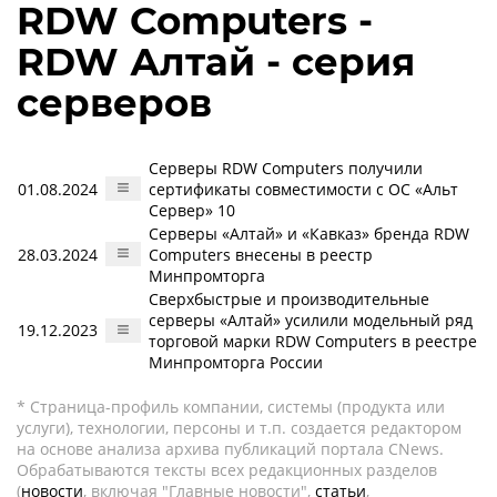
RDW Computers -
RDW Алтай - серия
серверов
Серверы RDW Computers получили
01.08.2024
сертификаты совместимости с ОС «Альт
Сервер» 10
Серверы «Алтай» и «Кавказ» бренда RDW
28.03.2024
Computers внесены в реестр
Минпромторга
Сверхбыстрые и производительные
серверы «Алтай» усилили модельный ряд
19.12.2023
торговой марки RDW Computers в реестре
Минпромторга России
* Страница-профиль компании, системы (продукта или
услуги), технологии, персоны и т.п. создается редактором
на основе анализа архива публикаций портала CNews.
Обрабатываются тексты всех редакционных разделов
(
новости
, включая "Главные новости",
статьи
,