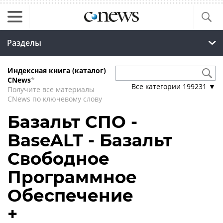
Разделы
Индексная книга (каталог)
CNews
*
Все категории
199231
▼
Получите все материалы
CNews по ключевому слову
Базальт СПО -
BaseALT - Базальт
Свободное
Программное
Обеспечение
+