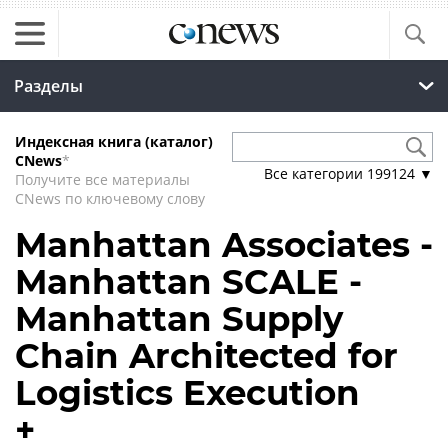
Разделы
Индексная книга (каталог)
CNews
*
Все категории
199124
▼
Получите все материалы
CNews по ключевому слову
Manhattan Associates -
Manhattan SCALE -
Manhattan Supply
Chain Architected for
Logistics Execution
+