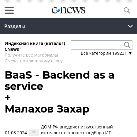
Разделы
Индексная книга (каталог)
CNews
*
Все категории
199231
▼
Получите все материалы
CNews по ключевому слову
BaaS - Backend as a
service
+
Малахов Захар
ДОМ.РФ внедряет искусственный
01.08.2024
интеллект в процесс подбора ИТ-