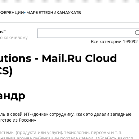
НФЕРЕНЦИИ
МАРКЕТ
ТЕХНИКА
НАУКА
ТВ
ws
*
по ключевому
Все категории
199092
tions - Mail.Ru Cloud
CS)
андр
ль в своей ИТ-«дочке» сотруднику, «как это делали западные
гстве из России»
темы (продукта или услуги), технологии, персоны и т.п.
 анализа архива публикаций портала CNews. Обрабатываются