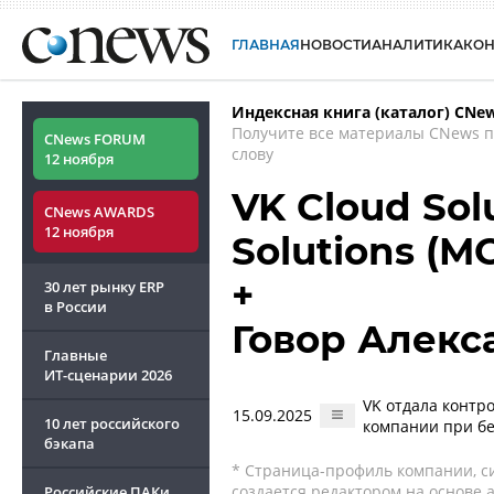
ГЛАВНАЯ
НОВОСТИ
АНАЛИТИКА
КО
Индексная книга (каталог) CNe
Получите все материалы CNews 
CNews FORUM
слову
12 ноября
VK Cloud Solu
CNews AWARDS
12 ноября
Solutions (M
+
30 лет рынку ERP
в России
Говор Алекс
Главные
ИТ-сценарии
2026
VK отдала контро
15.09.2025
10 лет российского
компании при бе
бэкапа
* Страница-профиль компании, сис
создается редактором на основе
Российские ПАКи