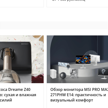
оса Dreame Z40
Обзор монитора MSI PRO MA
o: сухая и влажная
271PHW E14: практичность и
усилий
визуальный комфорт