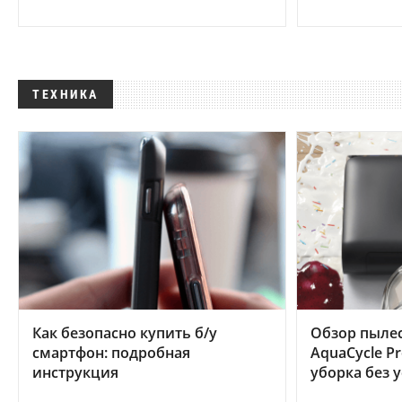
ТЕХНИКА
Как безопасно купить б/у
Обзор пылес
смартфон: подробная
AquaCycle Pr
инструкция
уборка без 