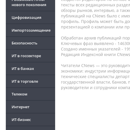
нового поколения
тексты всех редакционных раздел
обзоры рынков, интервью, а такж
публикаций на CNews было с име
Цифровизация
профиль. Профиль может быть до
презентацией о компании или про
Импортозамещение
Обработан архив публикаций порт
Безопасность
Ключевых фраз выявлено - 146300
Создано именных указателей - 19
Редакция Индексной книги CNews
ИТ в госсекторе
Читатели CNews — это руководит
ИТ в банках
экономики: индустрии информаци
технические специалисты депар
ИТ в торговле
государственной власти, банков,
руководители и сотрудники комп
Телеком
Интернет
ИТ-бизнес