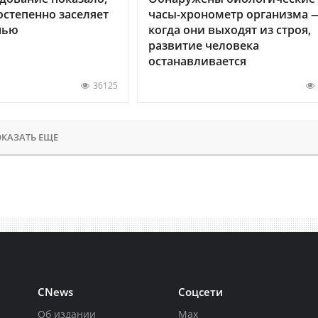
остепенно заселяет
часы-хронометр организма 
нью
когда они выходят из строя,
развитие человека
останавливается
36125
КАЗАТЬ ЕЩЕ
CNews
Соцсети
Об издании
Max