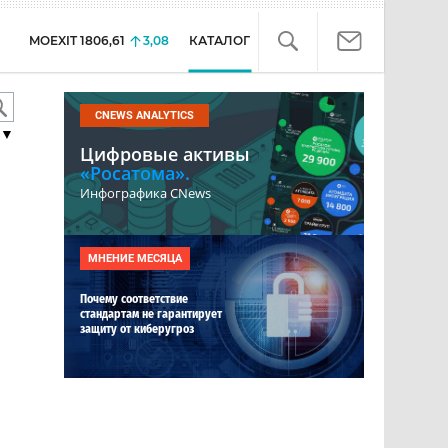
MOEXIT
1806,61
3,08
КАТАЛОГ
CNEWS ANALYTICS
▼
Цифровые активы
«Росатома».
Инфографика CNews
МНЕНИЕ МЕСЯЦА
Почему соответствие
стандартам не гарантирует
защиту от киберугроз