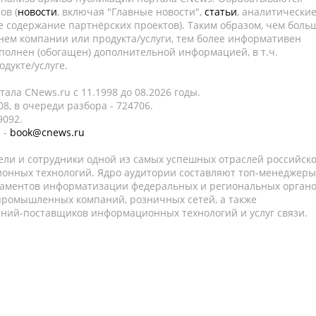
ов (
новости
, включая "Главные новости",
статьи
, аналитически
е содержание партнёрских проектов). Таким образом, чем боль
нем компании или продукта/услуги, тем более информативен
полнен (обогащен) дополнительной информацией, в т.ч.
дукте/услуге.
ала CNews.ru c 11.1998 до 08.2026 годы.
8, в очереди разбора - 724706.
9092.
 -
book@cnews.ru
ели и сотрудники одной из самых успешных отраслей российск
онных технологий. Ядро аудитории составляют топ-менеджеры
таментов информатизации федеральных и региональных орган
 промышленных компаний, розничных сетей, а также
аний-поставщиков информационных технологий и услуг связи.