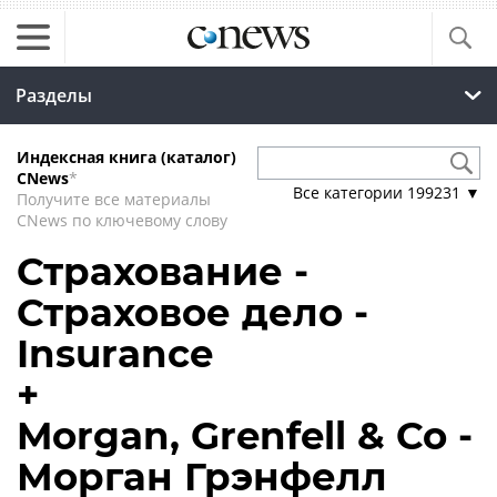
Разделы
Индексная книга (каталог)
CNews
*
Все категории
199231
▼
Получите все материалы
CNews по ключевому слову
Страхование -
Страховое дело -
Insurance
+
Morgan, Grenfell & Co -
Морган Грэнфелл