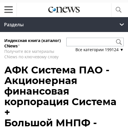
Разделы
Индексная книга (каталог)
CNews
*
Все категории
199124
▼
Получите все материалы
CNews по ключевому слову
АФК Система ПАО -
Акционерная
финансовая
корпорация Система
+
Большой МНПФ -