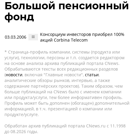
Большой пенсионный
фонд
Консорциум инвесторов приобрел 100%
03.03.2006
акций Corbina Telecom
* Страница-профиль компании, системы (продукта или
услуги), технологии, персоны и т.п. создается редактором
на основе анализа архива публикаций портала CNews.
Обрабатываются тексты всех редакционных разделов
(
новости
, включая "Главные новости",
статьи
,
аналитические обзоры рынков, интервью, а также
содержание партнёрских проектов). Таким образом, чем
больше публикаций на CNews было с именем компании
или продукта/услуги, тем более информативен профиль.
Профиль может быть дополнен (обогащен) дополнительной
информацией, в т.ч. презентацией о компании или
продукте/услуге.
Обработан архив публикаций портала CNews.ru c 11.1998
до 08.2026 годы.