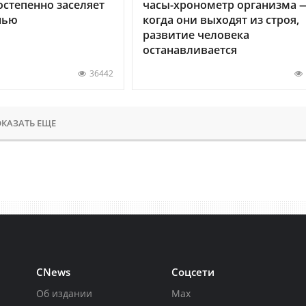
остепенно заселяет
часы-хронометр организма 
нью
когда они выходят из строя,
развитие человека
останавливается
36442
КАЗАТЬ ЕЩЕ
CNews
Соцсети
Об издании
Max