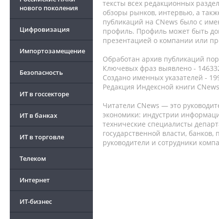
тексты всех редакционных раздел
нового поколения
обзоры рынков, интервью, а такж
публикаций на CNews было с име
Цифровизация
профиль. Профиль может быть до
презентацией о компании или про
Импортозамещение
Обработан архив публикаций порт
Ключевых фраз выявлено - 146332
Безопасность
Создано именных указателей - 19
Редакция Индексной книги CNews
ИТ в госсекторе
Читатели CNews — это руководит
экономики: индустрии информаци
ИТ в банках
технические специалисты депар
государственной власти, банков,
ИТ в торговле
руководители и сотрудники комп
Телеком
Интернет
ИТ-бизнес