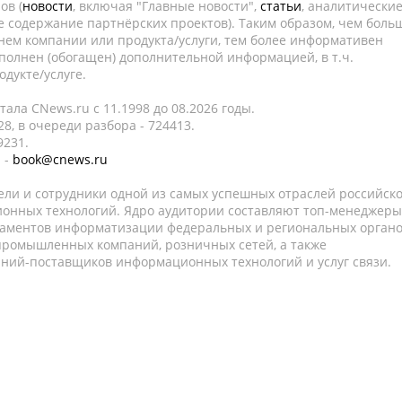
ов (
новости
, включая "Главные новости",
статьи
, аналитически
е содержание партнёрских проектов). Таким образом, чем боль
нем компании или продукта/услуги, тем более информативен
полнен (обогащен) дополнительной информацией, в т.ч.
дукте/услуге.
ала CNews.ru c 11.1998 до 08.2026 годы.
8, в очереди разбора - 724413.
9231.
 -
book@cnews.ru
ели и сотрудники одной из самых успешных отраслей российск
онных технологий. Ядро аудитории составляют топ-менеджеры
таментов информатизации федеральных и региональных орган
 промышленных компаний, розничных сетей, а также
аний-поставщиков информационных технологий и услуг связи.