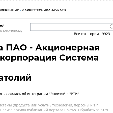
НФЕРЕНЦИИ
МАРКЕТ
ТЕХНИКА
НАУКА
ТВ
ws
*
по ключевому
Все категории
199231
а ПАО - Акционерная
 корпорация Система
атолий
оговорилась об интеграции "Энвижн" с "РТИ"
темы (продукта или услуги), технологии, персоны и т.п.
 анализа архива публикаций портала CNews. Обрабатываются