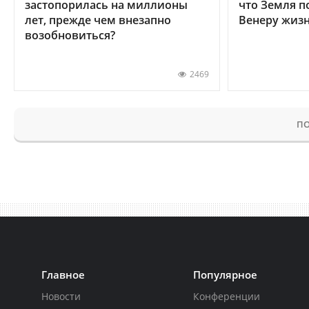
застопорилась на миллионы
что Земля п
лет, прежде чем внезапно
Венеру жиз
возобновиться?
2469
ПО
Главное
Популярное
Новости
Конференции