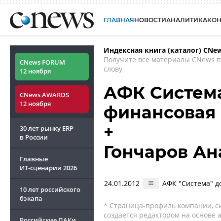
ГЛАВНАЯ
НОВОСТИ
АНАЛИТИКА
КО
Индексная книга (каталог) CNe
Получите все материалы CNews 
CNews FORUM
слову
12 ноября
АФК Систем
CNews AWARDS
12 ноября
финансовая
+
30 лет рынку ERP
в России
Гончаров Ан
Главные
ИТ-сценарии
2026
24.01.2012
АФК "Система" д
10 лет российского
бэкапа
* Страница-профиль компании, сис
создается редактором на основе
Российские ПАКи