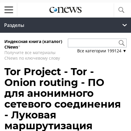
Разделы
Индексная книга (каталог)
CNews
*
Все категории
199124
▼
Получите все материалы
CNews по ключевому слову
Tor Project - Tor -
Onion routing - ПО
для анонимного
сетевого соединения
- Луковая
маршрутизация