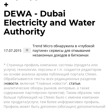
+
DEWA - Dubai
Electricity and Water
Authority
Trend Micro обнаружила в «глубокой
17.07.2015
паутине» сервисы для отмывания
незаконных доходов в биткоинах
* Страница-профиль компании, системы (продукта или
услуги), технологии, персоны и т.п. создается редактором
на основе анализа архива публикаций портала CNews.
Обрабатываются тексты всех редакционных разделов
(
новости
, включая "Главные новости",
статьи
,
аналитические обзоры рынков, интервью, а также
содержание партнёрских проектов). Таким образом, чем
больше публикаций на CNews было с именем компании
или продукта/услуги, тем более информативен профиль.
Профиль может быть дополнен (обогащен) дополнительной