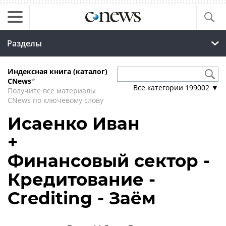
Разделы
Индексная книга (каталог)
CNews
*
Все категории
199002
▼
Получите все материалы
CNews по ключевому слову
Исаенко Иван
+
Финансовый сектор -
Кредитование -
Сrediting - Заём