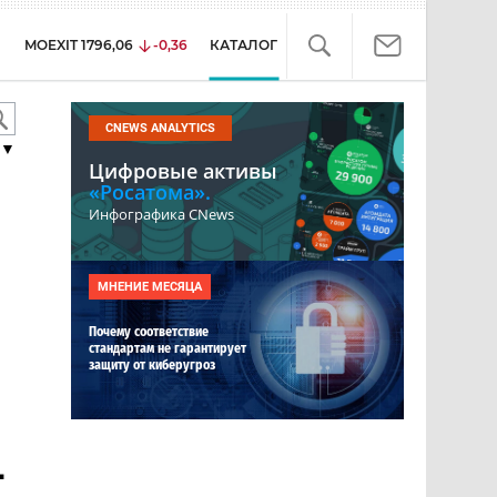
MOEXIT
1796,06
-0,36
КАТАЛОГ
CNEWS ANALYTICS
▼
Цифровые активы
«Росатома».
Инфографика CNews
МНЕНИЕ МЕСЯЦА
Почему соответствие
стандартам не гарантирует
защиту от киберугроз
-