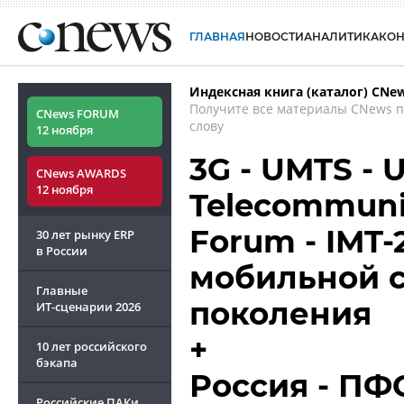
ГЛАВНАЯ
НОВОСТИ
АНАЛИТИКА
КО
Индексная книга (каталог) CNe
Получите все материалы CNews 
CNews FORUM
слову
12 ноября
3G - UMTS - U
CNews AWARDS
12 ноября
Telecommuni
Forum - IMT-
30 лет рынку ERP
в России
мобильной с
Главные
поколения
ИТ-сценарии
2026
+
10 лет российского
бэкапа
Россия - ПФО
Российские ПАКи