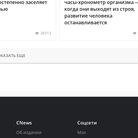
остепенно заселяет
часы-хронометр организма 
нью
когда они выходят из строя,
развитие человека
останавливается
36513
КАЗАТЬ ЕЩЕ
CNews
Соцсети
Об издании
Max