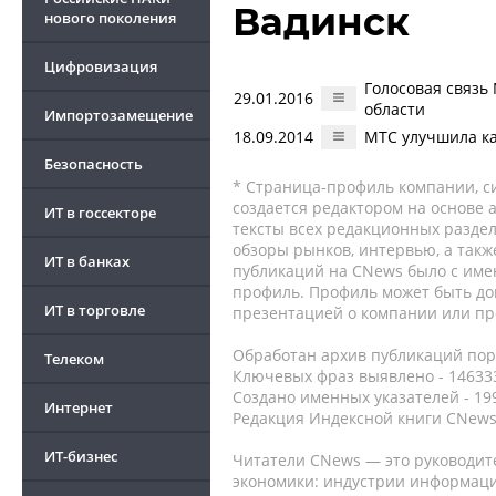
Вадинск
нового поколения
Цифровизация
Голосовая связь
29.01.2016
области
Импортозамещение
18.09.2014
МТС улучшила ка
Безопасность
* Страница-профиль компании, сис
создается редактором на основе
ИТ в госсекторе
тексты всех редакционных раздел
обзоры рынков, интервью, а такж
ИТ в банках
публикаций на CNews было с име
профиль. Профиль может быть до
ИТ в торговле
презентацией о компании или про
Обработан архив публикаций порт
Телеком
Ключевых фраз выявлено - 146333
Создано именных указателей - 19
Интернет
Редакция Индексной книги CNews
ИТ-бизнес
Читатели CNews — это руководит
экономики: индустрии информаци