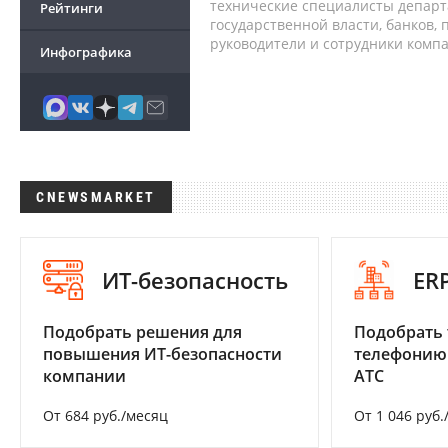
технические специалисты депар
Рейтинги
государственной власти, банков,
руководители и сотрудники комп
Инфографика
CNEWSMARKET
ИТ-безопасность
ER
Подобрать решения для
Подобрать 
повышения ИТ-безопасности
телефонию
компании
АТС
От 684 руб./месяц
От 1 046 руб.