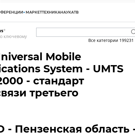
НФЕРЕНЦИИ
МАРКЕТ
ТЕХНИКА
НАУКА
ТВ
ws
*
по ключевому
Все категории
199231
niversal Mobile
cations System - UMTS
2000 - стандарт
вязи третьего
 - Пензенская область 