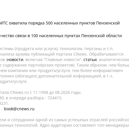
 МТС охватила порядка 500 населенных пунктов Пензенской
чество связи в 100 населенных пунктах Пензенской области
темы (продукта или услуги), технологии, персоны и т.п.
 анализа архива публикаций портала CNews. Обрабатываются
ов (
новости
, включая "Главные новости",
статьи
, аналитически
е содержание партнёрских проектов). Таким образом, чем боль
нем компании или продукта/услуги, тем более информативен
полнен (обогащен) дополнительной информацией, в т.ч.
дукте/услуге.
ала CNews.ru c 11.1998 до 08.2026 годы.
0, в очереди разбора - 724415.
9231.
 -
book@cnews.ru
ели и сотрудники одной из самых успешных отраслей российск
онных технологий. Ядро аудитории составляют топ-менеджеры