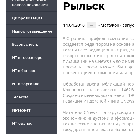
Рыльск
нового поколения
Цифровизация
14.04.2010
«МегаФон» запуст
Импортозамещение
* Страница-профиль компании, сис
создается редактором на основе
Безопасность
тексты всех редакционных раздел
обзоры рынков, интервью, а такж
ИТ в госсекторе
публикаций на CNews было с име
профиль. Профиль может быть до
ИТ в банках
презентацией о компании или про
ИТ в торговле
Обработан архив публикаций порт
Ключевых фраз выявлено - 146264
Создано именных указателей - 19
Телеком
Редакция Индексной книги CNews
Интернет
Читатели CNews — это руководит
экономики: индустрии информаци
ИТ-бизнес
технические специалисты депар
государственной власти, банков,