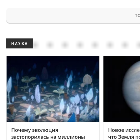
ПО
НАУКА
Почему эволюция
Новое иссле
застопорилась на миллионы
что Земля п