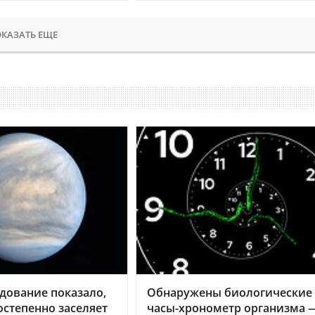
КАЗАТЬ ЕЩЕ
дование показало,
Обнаружены биологические
остепенно заселяет
часы-хронометр организма 