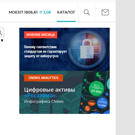
MOEXIT
1806,61
3,08
КАТАЛОГ
МНЕНИЕ МЕСЯЦА
▼
Почему соответствие
стандартам не гарантирует
защиту от киберугроз
CNEWS ANALYTICS
Цифровые активы
«Росатома».
Инфографика CNews