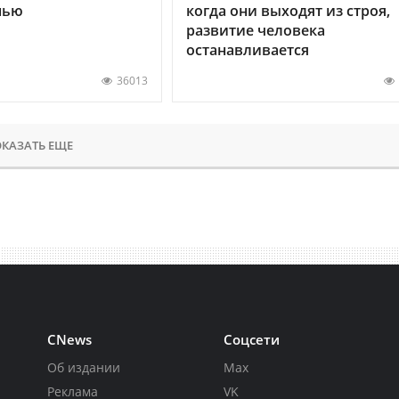
нью
когда они выходят из строя,
развитие человека
останавливается
36013
КАЗАТЬ ЕЩЕ
CNews
Соцсети
Об издании
Max
Реклама
VK