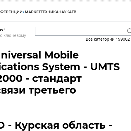
НФЕРЕНЦИИ
МАРКЕТ
ТЕХНИКА
НАУКА
ТВ
ws
*
по ключевому
Все категории
199002
niversal Mobile
cations System - UMTS
2000 - стандарт
вязи третьего
 - Курская область -