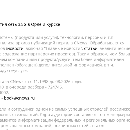
ил сеть 3,5G в Орле и Курске
темы (продукта или услуги), технологии, персоны и т.п.
 анализа архива публикаций портала CNews. Обрабатываются
ов (
новости
, включая "Главные новости",
статьи
, аналитически
е содержание партнёрских проектов). Таким образом, чем боль
нем компании или продукта/услуги, тем более информативен
полнен (обогащен) дополнительной информацией, в т.ч.
дукте/услуге.
ала CNews.ru c 11.1998 до 08.2026 годы.
0, в очереди разбора - 724746.
9002.
 -
book@cnews.ru
ели и сотрудники одной из самых успешных отраслей российск
онных технологий. Ядро аудитории составляют топ-менеджеры
таментов информатизации федеральных и региональных орган
 промышленных компаний, розничных сетей, а также