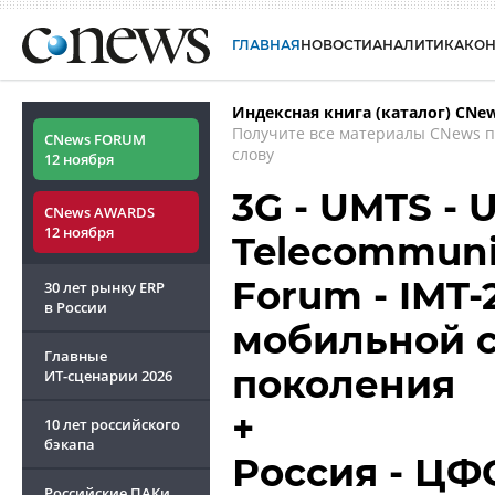
ГЛАВНАЯ
НОВОСТИ
АНАЛИТИКА
КО
Индексная книга (каталог) CNe
Получите все материалы CNews 
CNews FORUM
слову
12 ноября
3G - UMTS - U
CNews AWARDS
12 ноября
Telecommuni
Forum - IMT-
30 лет рынку ERP
в России
мобильной с
Главные
поколения
ИТ-сценарии
2026
+
10 лет российского
бэкапа
Россия - ЦФО
Российские ПАКи