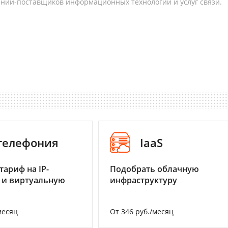
аний-поставщиков информационных технологий и услуг связи.
-телефония
IaaS
тариф на IP-
Подобрать облачную
 и виртуальную
инфраструктуру
месяц
От 346 руб./месяц