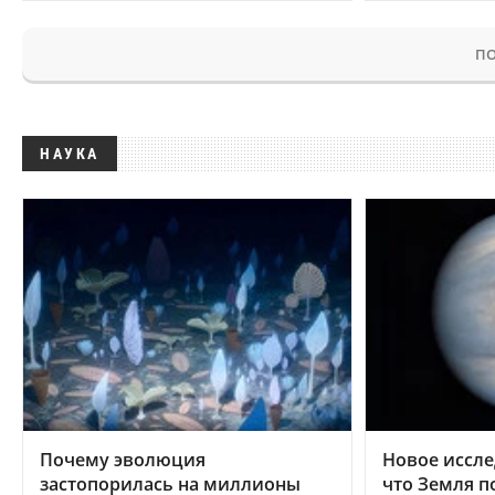
ПО
НАУКА
Почему эволюция
Новое иссле
застопорилась на миллионы
что Земля п