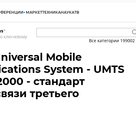
НФЕРЕНЦИИ
МАРКЕТ
ТЕХНИКА
НАУКА
ТВ
ws
*
по ключевому
Все категории
199002
niversal Mobile
cations System - UMTS
2000 - стандарт
вязи третьего