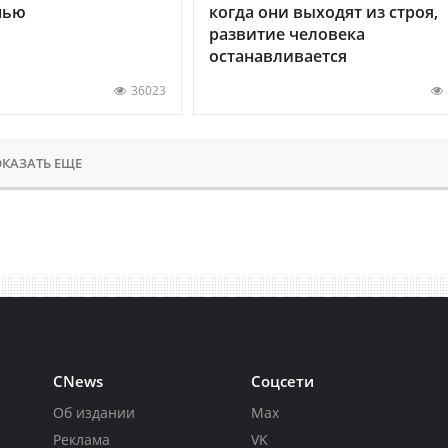
нью
когда они выходят из строя,
развитие человека
останавливается
36023
КАЗАТЬ ЕЩЕ
CNews
Соцсети
Об издании
Max
Реклама
VK