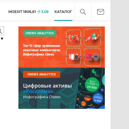
MOEXIT
1806,61
3,08
КАТАЛОГ
CNEWS ANALYTICS
▼
Топ-10 сфер применения
квантовых компьютеров.
Инфографика CNews
CNEWS ANALYTICS
Цифровые активы
«Росатома».
Инфографика CNews