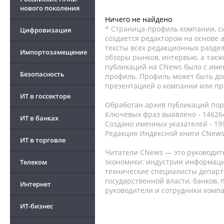
нового поколения
Ничего не найдено
* Страница-профиль компании, сис
Цифровизация
создается редактором на основе
тексты всех редакционных раздел
Импортозамещение
обзоры рынков, интервью, а такж
публикаций на CNews было с име
Безопасность
профиль. Профиль может быть до
презентацией о компании или про
ИТ в госсекторе
Обработан архив публикаций порт
Ключевых фраз выявлено - 146264
ИТ в банках
Создано именных указателей - 19
Редакция Индексной книги CNews
ИТ в торговле
Читатели CNews — это руководит
экономики: индустрии информаци
Телеком
технические специалисты депар
государственной власти, банков,
Интернет
руководители и сотрудники комп
ИТ-бизнес