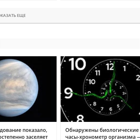
КАЗАТЬ ЕЩЕ
дование показало,
Обнаружены биологические
остепенно заселяет
часы-хронометр организма 