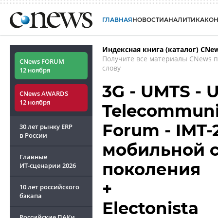
ГЛАВНАЯ
НОВОСТИ
АНАЛИТИКА
КО
Индексная книга (каталог) CNe
Получите все материалы CNews 
CNews FORUM
слову
12 ноября
3G - UMTS - U
CNews AWARDS
12 ноября
Telecommuni
Forum - IMT-
30 лет рынку ERP
в России
мобильной с
Главные
поколения
ИТ-сценарии
2026
+
10 лет российского
бэкапа
Electonista
Российские ПАКи