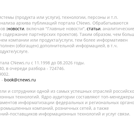
темы (продукта или услуги), технологии, персоны и т.п.
 анализа архива публикаций портала CNews. Обрабатываются
ов (
новости
, включая "Главные новости",
статьи
, аналитически
е содержание партнёрских проектов). Таким образом, чем боль
нем компании или продукта/услуги, тем более информативен
полнен (обогащен) дополнительной информацией, в т.ч.
дукте/услуге.
ала CNews.ru c 11.1998 до 08.2026 годы.
0, в очереди разбора - 724746.
9002.
 -
book@cnews.ru
ели и сотрудники одной из самых успешных отраслей российск
онных технологий. Ядро аудитории составляют топ-менеджеры
таментов информатизации федеральных и региональных орган
 промышленных компаний, розничных сетей, а также
аний-поставщиков информационных технологий и услуг связи.