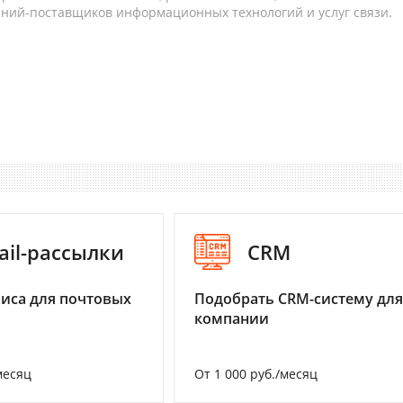
аний-поставщиков информационных технологий и услуг связи.
ail-рассылки
CRM
иса для почтовых
Подобрать CRM-систему для
компании
месяц
От 1 000 руб./месяц