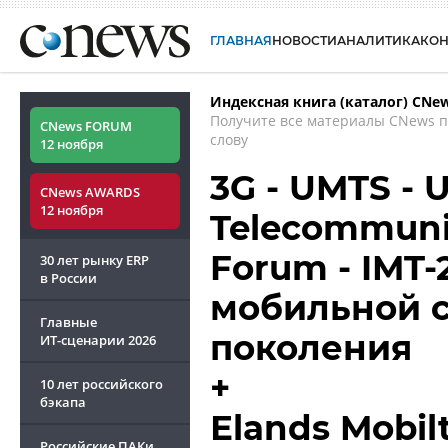
ГЛАВНАЯ
НОВОСТИ
АНАЛИТИКА
КО
Индексная книга (каталог) CNe
Получите все материалы CNews 
CNews FORUM
слову
12 ноября
3G - UMTS - U
CNews AWARDS
12 ноября
Telecommuni
Forum - IMT-
30 лет рынку ERP
в России
мобильной с
Главные
поколения
ИТ-сценарии
2026
+
10 лет российского
бэкапа
Еlands Mobil
Российские ПАКи