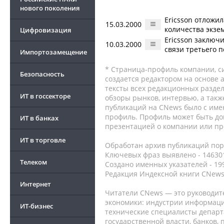
нового поколения
Ericsson отложи
15.03.2000
количества экзе
Цифровизация
Ericsson заключи
10.03.2000
связи третьего 
Импортозамещение
* Страница-профиль компании, сис
Безопасность
создается редактором на основе
тексты всех редакционных раздел
ИТ в госсекторе
обзоры рынков, интервью, а такж
публикаций на CNews было с име
профиль. Профиль может быть до
ИТ в банках
презентацией о компании или про
ИТ в торговле
Обработан архив публикаций порт
Ключевых фраз выявлено - 146301
Телеком
Создано именных указателей - 19
Редакция Индексной книги CNews
Интернет
Читатели CNews — это руководит
экономики: индустрии информаци
ИТ-бизнес
технические специалисты депар
государственной власти, банков,