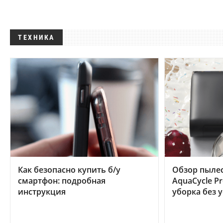
ТЕХНИКА
Как безопасно купить б/у
Обзор пылес
смартфон: подробная
AquaCycle Pr
инструкция
уборка без 