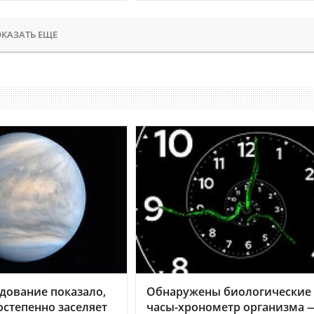
КАЗАТЬ ЕЩЕ
дование показало,
Обнаружены биологические
остепенно заселяет
часы-хронометр организма 