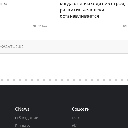
нью
когда они выходят из строя,
развитие человека
останавливается
36144
КАЗАТЬ ЕЩЕ
CNews
Соцсети
Об издании
Max
Реклама
VK