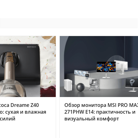
оса Dreame Z40
Обзор монитора MSI PRO MA
o: сухая и влажная
271PHW E14: практичность и
усилий
визуальный комфорт