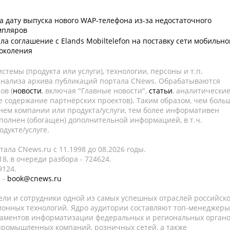
ла дату выпуска нового WAP-телефона из-за недостаточного
мпляров
ла соглашение с Еlands Mobiltelefon на поставку сети мобильно
поколения
темы (продукта или услуги), технологии, персоны и т.п.
 анализа архива публикаций портала CNews. Обрабатываются
ов (
новости
, включая "Главные новости",
статьи
, аналитически
е содержание партнёрских проектов). Таким образом, чем боль
нем компании или продукта/услуги, тем более информативен
полнен (обогащен) дополнительной информацией, в т.ч.
дукте/услуге.
ала CNews.ru c 11.1998 до 08.2026 годы.
8, в очереди разбора - 724624.
9124.
 -
book@cnews.ru
ели и сотрудники одной из самых успешных отраслей российск
онных технологий. Ядро аудитории составляют топ-менеджеры
таментов информатизации федеральных и региональных орган
 промышленных компаний, розничных сетей, а также