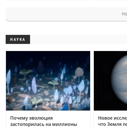
ПО
НАУКА
Почему эволюция
Новое иссле
застопорилась на миллионы
что Земля п