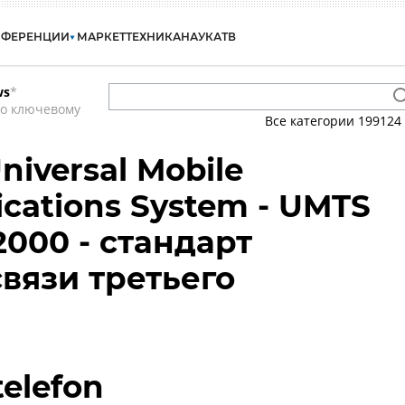
НФЕРЕНЦИИ
МАРКЕТ
ТЕХНИКА
НАУКА
ТВ
ws
*
по ключевому
Все категории
199124
niversal Mobile
cations System - UMTS
2000 - стандарт
вязи третьего
telefon