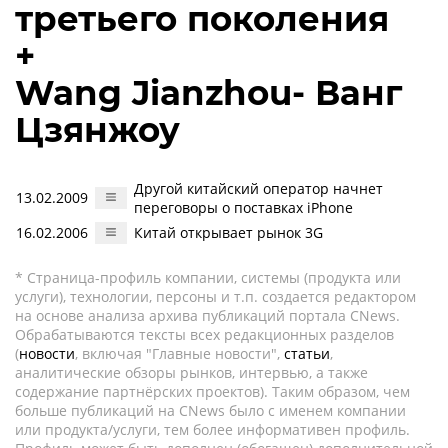
третьего поколения
+
Wang Jianzhou- Ванг
Цзянжоу
Другой китайский оператор начнет
13.02.2009
переговоры о поставках iPhone
16.02.2006
Китай открывает рынок 3G
* Страница-профиль компании, системы (продукта или
услуги), технологии, персоны и т.п. создается редактором
на основе анализа архива публикаций портала CNews.
Обрабатываются тексты всех редакционных разделов
(
новости
, включая "Главные новости",
статьи
,
аналитические обзоры рынков, интервью, а также
содержание партнёрских проектов). Таким образом, чем
больше публикаций на CNews было с именем компании
или продукта/услуги, тем более информативен профиль.