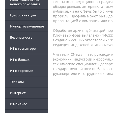
тексты всех редакционных раздел
нового поколения
обзоры рынков, интервью, а такж
публикаций на CNews было с име
Цифровизация
профиль. Профиль может быть до
презентацией о компании или про
Импортозамещение
Обработан архив публикаций порт
Ключевых фраз выявлено - 146333
Безопасность
Создано именных указателей - 19
Редакция Индексной книги CNews
ИТ в госсекторе
Читатели CNews — это руководит
экономики: индустрии информаци
ИТ в банках
технические специалисты депар
государственной власти, банков,
ИТ в торговле
руководители и сотрудники комп
Телеком
Интернет
ИТ-бизнес