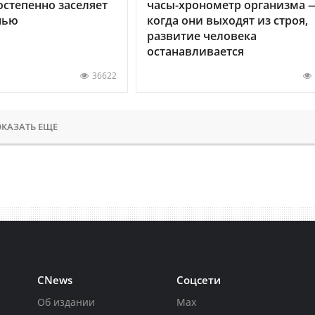
остепенно заселяет
часы-хронометр организма 
нью
когда они выходят из строя,
развитие человека
останавливается
36622
КАЗАТЬ ЕЩЕ
CNews
Соцсети
Об издании
Max