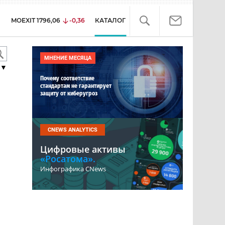
MOEXIT
1796,06
-0,36
КАТАЛОГ
МНЕНИЕ МЕСЯЦА
▼
Почему соответствие
стандартам не гарантирует
защиту от киберугроз
CNEWS ANALYTICS
Цифровые активы
«Росатома».
Инфографика CNews