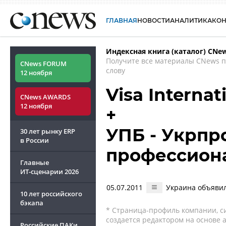
ГЛАВНАЯ
НОВОСТИ
АНАЛИТИКА
КО
Индексная книга (каталог) CNe
Получите все материалы CNews 
CNews FORUM
слову
12 ноября
Visa Internat
CNews AWARDS
12 ноября
+
УПБ - Укрпр
30 лет рынку ERP
в России
профессион
Главные
ИТ-сценарии
2026
05.07.2011
Украина объявил
10 лет российского
бэкапа
* Страница-профиль компании, сис
создается редактором на основе
Российские ПАКи