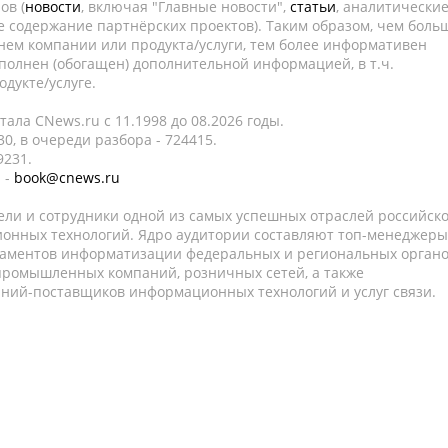
ов (
новости
, включая "Главные новости",
статьи
, аналитически
е содержание партнёрских проектов). Таким образом, чем боль
нем компании или продукта/услуги, тем более информативен
полнен (обогащен) дополнительной информацией, в т.ч.
дукте/услуге.
ала CNews.ru c 11.1998 до 08.2026 годы.
0, в очереди разбора - 724415.
9231.
 -
book@cnews.ru
ели и сотрудники одной из самых успешных отраслей российск
онных технологий. Ядро аудитории составляют топ-менеджеры
таментов информатизации федеральных и региональных орган
 промышленных компаний, розничных сетей, а также
аний-поставщиков информационных технологий и услуг связи.