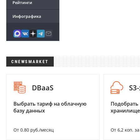
Рейтинги
Инфографика
CNEWSMARKET
DBaaS
S3
Выбрать тариф на облачную
Подобрать
базу данных
хранилище
От 0.80 руб./месяц
От 6,2 коп. з