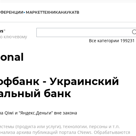
НФЕРЕНЦИИ
МАРКЕТ
ТЕХНИКА
НАУКА
ТВ
ws
*
по ключевому
Все категории
199231
ional
офбанк - Украинский
альный банк
а Qiwi и “Яндекс.Деньги” вне закона
темы (продукта или услуги), технологии, персоны и т.п.
 анализа архива публикаций портала CNews. Обрабатываются