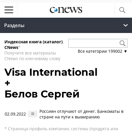
Разделы
Индексная книга (каталог)
CNews
*
Все категории
199002
▼
Получите все материалы
CNews по ключевому слову
Visa International
+
Белов Сергей
Россиян отлучают от денег. Банкоматы в
02.09.2022
стране на пути к вымиранию
* Страница-профиль компании, системы (продукта или