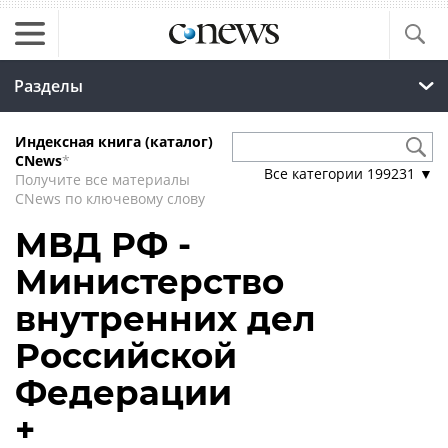
Разделы
Индексная книга (каталог)
CNews
*
Все категории
199231
▼
Получите все материалы
CNews по ключевому слову
МВД РФ -
Министерство
внутренних дел
Российской
Федерации
+