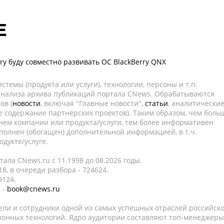
E
ry буду совместно развивать ОС BlackBerry QNX
темы (продукта или услуги), технологии, персоны и т.п.
 анализа архива публикаций портала CNews. Обрабатываются
ов (
новости
, включая "Главные новости",
статьи
, аналитически
е содержание партнёрских проектов). Таким образом, чем боль
нем компании или продукта/услуги, тем более информативен
полнен (обогащен) дополнительной информацией, в т.ч.
дукте/услуге.
ала CNews.ru c 11.1998 до 08.2026 годы.
8, в очереди разбора - 724624.
9124.
 -
book@cnews.ru
ели и сотрудники одной из самых успешных отраслей российск
онных технологий. Ядро аудитории составляют топ-менеджеры