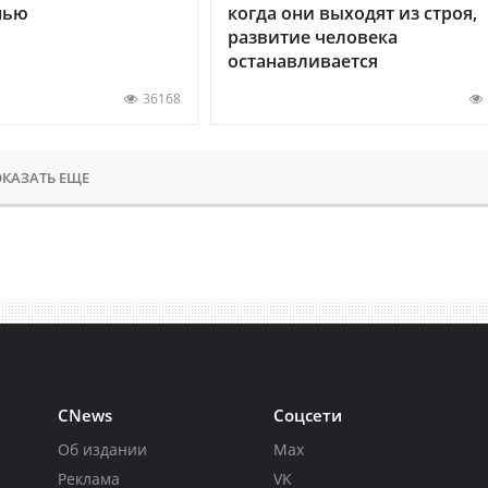
нью
когда они выходят из строя,
развитие человека
останавливается
36168
КАЗАТЬ ЕЩЕ
CNews
Соцсети
Об издании
Max
Реклама
VK