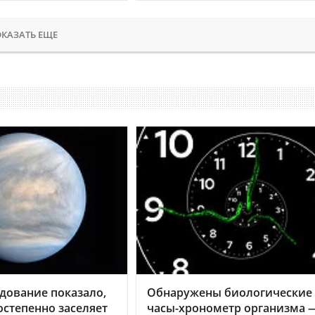
КАЗАТЬ ЕЩЕ
дование показало,
Обнаружены биологические
остепенно заселяет
часы-хронометр организма 