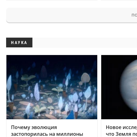
ПО
НАУКА
Почему эволюция
Новое иссле
застопорилась на миллионы
что Земля п