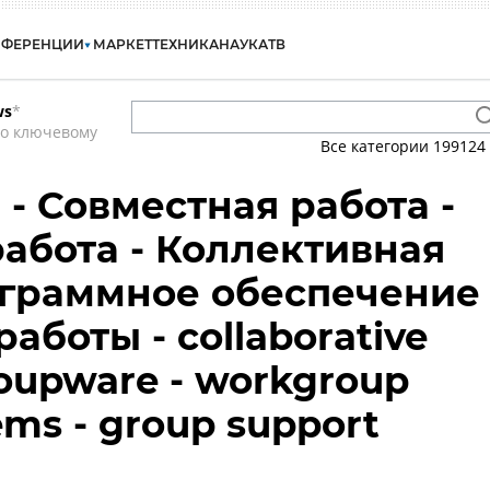
НФЕРЕНЦИИ
МАРКЕТ
ТЕХНИКА
НАУКА
ТВ
ws
*
по ключевому
Все категории
199124
n - Совместная работа -
абота - Коллективная
ограммное обеспечение
аботы - collaborative
roupware - workgroup
ems - group support