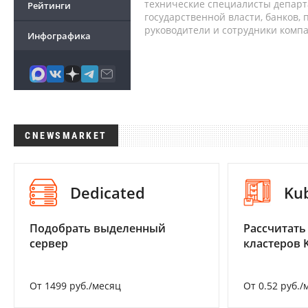
технические специалисты депар
Рейтинги
государственной власти, банков,
руководители и сотрудники комп
Инфографика
CNEWSMARKET
Dedicated
Ku
Подобрать выделенный
Рассчитать
сервер
кластеров 
От 1499 руб./месяц
От 0.52 руб./