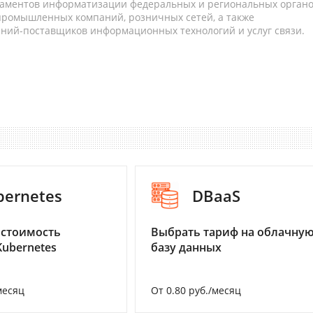
таментов информатизации федеральных и региональных орган
 промышленных компаний, розничных сетей, а также
аний-поставщиков информационных технологий и услуг связи.
bernetes
DBaaS
 стоимость
Выбрать тариф на облачну
Kubernetes
базу данных
месяц
От 0.80 руб./месяц