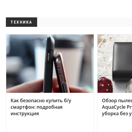
ТЕХНИКА
Как безопасно купить б/у
Обзор пылес
смартфон: подробная
AquaCycle Pr
инструкция
уборка без 