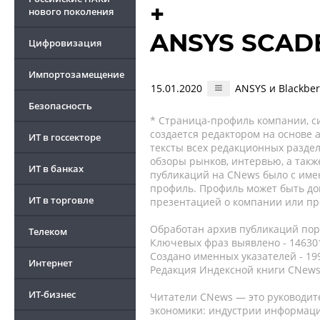
+
нового поколения
ANSYS SCAD
Цифровизация
Импортозамещение
15.01.2020
ANSYS и Blackber
Безопасность
* Страница-профиль компании, сис
создается редактором на основе
ИТ в госсекторе
тексты всех редакционных раздел
обзоры рынков, интервью, а такж
ИТ в банках
публикаций на CNews было с име
профиль. Профиль может быть до
ИТ в торговле
презентацией о компании или про
Обработан архив публикаций порт
Телеком
Ключевых фраз выявлено - 146301
Создано именных указателей - 19
Интернет
Редакция Индексной книги CNews
ИТ-бизнес
Читатели CNews — это руководит
экономики: индустрии информаци