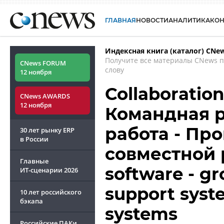
ГЛАВНАЯ
НОВОСТИ
АНАЛИТИКА
КО
Индексная книга (каталог) CNe
Получите все материалы CNews 
CNews FORUM
слову
12 ноября
Collaboratio
CNews AWARDS
12 ноября
Командная р
работа - Пр
30 лет рынку ERP
в России
совместной р
Главные
software - g
ИТ-сценарии
2026
support syst
10 лет российского
бэкапа
systems
Российские ПАКи