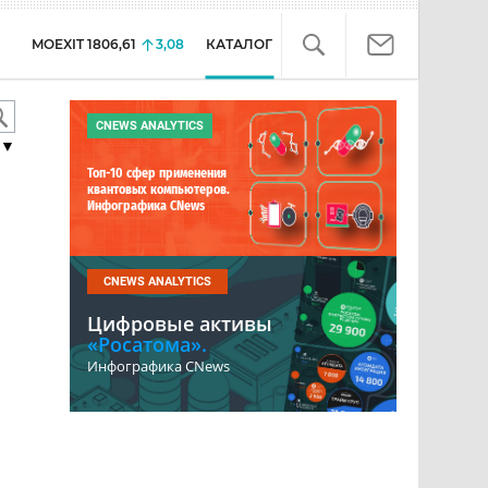
MOEXIT
1806,61
3,08
КАТАЛОГ
CNEWS ANALYTICS
▼
Топ-10 сфер применения
квантовых компьютеров.
Инфографика CNews
CNEWS ANALYTICS
Цифровые активы
«Росатома».
Инфографика CNews