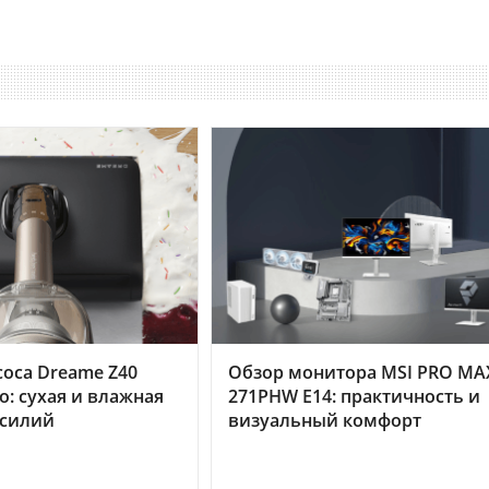
оса Dreame Z40
Обзор монитора MSI PRO MA
o: сухая и влажная
271PHW E14: практичность и
усилий
визуальный комфорт