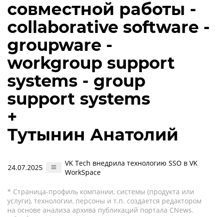
совместной работы -
collaborative software -
groupware -
workgroup support
systems - group
support systems
+
Тутынин Анатолий
VK Tech внедрила технологию SSO в VK
24.07.2025
WorkSpace
* Страница-профиль компании, системы (продукта или
услуги), технологии, персоны и т.п. создается редактором
на основе анализа архива публикаций портала CNews.