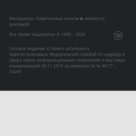
Материалы, помеченные знаком ■, являются
рекламой
Все права защищены © 1995 – 2026
Сетевое издание «CNews» («СиНьюс»)
зарегистрировано Федеральной службой по надзору в
сфере связи, информационных технологий и массовых
коммуникаций 09.11.2018 за номером Эл № ФС77 –
74283