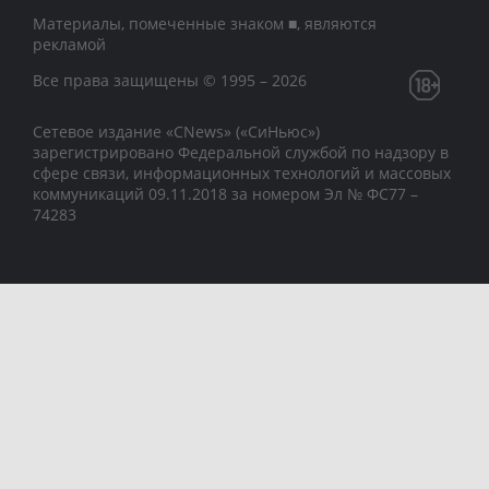
Материалы, помеченные знаком ■, являются
рекламой
Все права защищены © 1995 – 2026
Сетевое издание «CNews» («СиНьюс»)
зарегистрировано Федеральной службой по надзору в
сфере связи, информационных технологий и массовых
коммуникаций 09.11.2018 за номером Эл № ФС77 –
74283