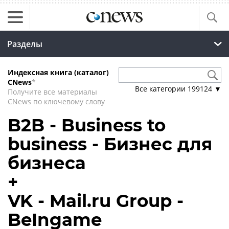
Разделы
Индексная книга (каталог)
CNews
*
Все категории
199124
▼
Получите все материалы
CNews по ключевому слову
B2B - Business to
business - Бизнес для
бизнеса
+
VK - Mail.ru Group -
BeIngame