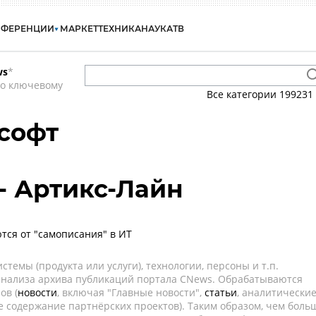
НФЕРЕНЦИИ
МАРКЕТ
ТЕХНИКА
НАУКА
ТВ
ws
*
по ключевому
Все категории
199231
асофт
- Артикс-Лайн
тся от "самописания" в ИТ
темы (продукта или услуги), технологии, персоны и т.п.
 анализа архива публикаций портала CNews. Обрабатываются
ов (
новости
, включая "Главные новости",
статьи
, аналитически
е содержание партнёрских проектов). Таким образом, чем боль