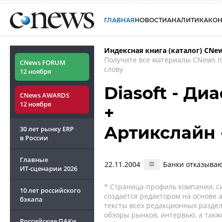
ГЛАВНАЯ
НОВОСТИ
АНАЛИТИКА
КО
Индексная книга (каталог) CNe
Получите все материалы CNews 
CNews FORUM
слову
12 ноября
Diasoft - Ди
CNews AWARDS
12 ноября
+
Артикслайн 
30 лет рынку ERP
в России
Главные
22.11.2004
Банки отказываю
ИТ-сценарии
2026
* Страница-профиль компании, сис
10 лет российского
создается редактором на основе
бэкапа
тексты всех редакционных раздел
обзоры рынков, интервью, а такж
Российские ПАКи