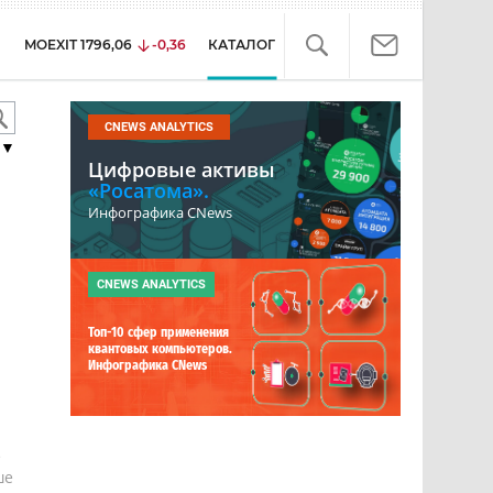
MOEXIT
1796,06
-0,36
КАТАЛОГ
CNEWS ANALYTICS
▼
Цифровые активы
«Росатома».
Инфографика CNews
CNEWS ANALYTICS
Топ-10 сфер применения
квантовых компьютеров.
Инфографика CNews
е
ше