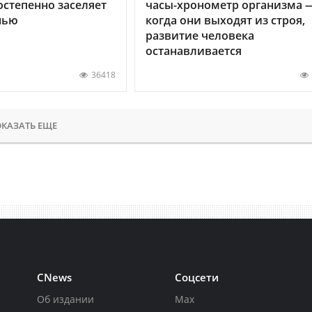
остепенно заселяет
часы-хронометр организма 
нью
когда они выходят из строя,
развитие человека
останавливается
36418
КАЗАТЬ ЕЩЕ
CNews
Соцсети
Об издании
Max