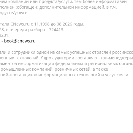
нем компании или продукта/услуги, тем более информативен
полнен (обогащен) дополнительной информацией, в т.ч.
дукте/услуге.
ала CNews.ru c 11.1998 до 08.2026 годы.
8, в очереди разбора - 724413.
9231.
 -
book@cnews.ru
ели и сотрудники одной из самых успешных отраслей российск
онных технологий. Ядро аудитории составляют топ-менеджеры
таментов информатизации федеральных и региональных орган
 промышленных компаний, розничных сетей, а также
аний-поставщиков информационных технологий и услуг связи.