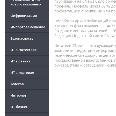
публикаций на CNews было с име
нового поколения
профиль. Профиль может быть до
презентацией о компании или про
Цифровизация
Обработан архив публикаций порт
Ключевых фраз выявлено - 146332
Импортозамещение
Создано именных указателей - 19
Редакция Индексной книги CNews
Безопасность
Читатели CNews — это руководит
ИТ в госсекторе
экономики: индустрии информаци
технические специалисты депар
государственной власти, банков,
ИТ в банках
руководители и сотрудники комп
ИТ в торговле
Телеком
Интернет
ИТ-бизнес