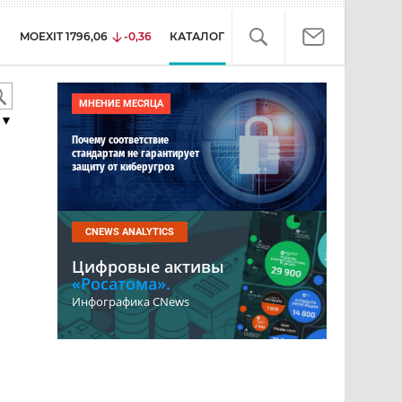
MOEXIT
1796,06
-0,36
КАТАЛОГ
МНЕНИЕ МЕСЯЦА
▼
Почему соответствие
стандартам не гарантирует
защиту от киберугроз
CNEWS ANALYTICS
Цифровые активы
«Росатома».
Инфографика CNews