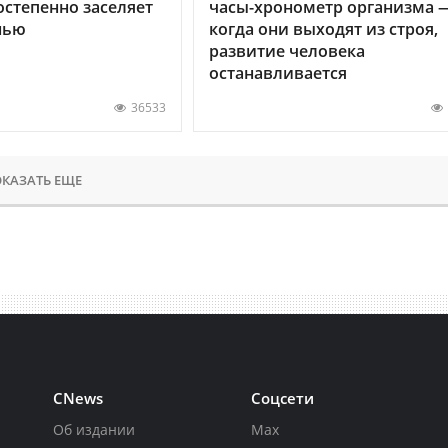
остепенно заселяет
часы-хронометр организма 
нью
когда они выходят из строя,
развитие человека
останавливается
36533
КАЗАТЬ ЕЩЕ
CNews
Соцсети
Об издании
Max