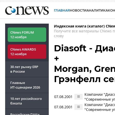
ГЛАВНАЯ
НОВОСТИ
АНАЛИТИКА
КО
Индексная книга (каталог) CNe
Получите все материалы CNews 
CNews FORUM
слову
12 ноября
Diasoft - Ди
CNews AWARDS
12 ноября
+
Morgan, Gren
30 лет рынку ERP
в России
Грэнфелл с
Главные
ИТ-сценарии
2026
Компании "Диасо
07.08.2001
10 лет российского
"Современные уп
бэкапа
Компании "Диасо
07.08.2001
"Современные уп
Российские ПАКи