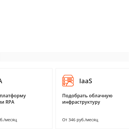
A
IaaS
 платформу
Подобрать облачную
ии RPA
инфраструктуру
уб./месяц
От 346 руб./месяц