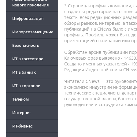
нового поколения
* Страница-профиль компании, сис
создается редактором на основе
тексты всех редакционных раздел
Цифровизация
обзоры рынков, интервью, а такж
публикаций на CNews было с име
Импортозамещение
профиль. Профиль может быть до
презентацией о компании или про
Безопасность
Обработан архив публикаций порт
Ключевых фраз выявлено - 146333
ИТ в госсекторе
Создано именных указателей - 19
Редакция Индексной книги CNews
ИТ в банках
Читатели CNews — это руководит
ИТ в торговле
экономики: индустрии информаци
технические специалисты депар
государственной власти, банков,
Телеком
руководители и сотрудники комп
Интернет
ИТ-бизнес