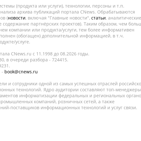
темы (продукта или услуги), технологии, персоны и т.п.
 анализа архива публикаций портала CNews. Обрабатываются
ов (
новости
, включая "Главные новости",
статьи
, аналитически
е содержание партнёрских проектов). Таким образом, чем боль
нем компании или продукта/услуги, тем более информативен
полнен (обогащен) дополнительной информацией, в т.ч.
дукте/услуге.
ала CNews.ru c 11.1998 до 08.2026 годы.
0, в очереди разбора - 724415.
9231.
 -
book@cnews.ru
ели и сотрудники одной из самых успешных отраслей российск
онных технологий. Ядро аудитории составляют топ-менеджеры
таментов информатизации федеральных и региональных орган
 промышленных компаний, розничных сетей, а также
аний-поставщиков информационных технологий и услуг связи.