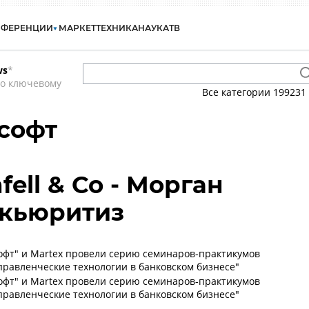
НФЕРЕНЦИИ
МАРКЕТ
ТЕХНИКА
НАУКА
ТВ
ws
*
по ключевому
Все категории
199231
асофт
fell & Co - Морган
екьюритиз
фт" и Martex провели серию семинаров-практикумов
равленческие технологии в банковском бизнесе"
фт" и Martex провели серию семинаров-практикумов
равленческие технологии в банковском бизнесе"