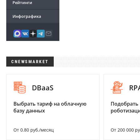
Рейтинги
Инфографика
CNEWSMARKET
DBaaS
RP
Выбрать тариф на облачную
Подобрать
базу данных
роботизац
От 0.80 руб./месяц
От 200 000 р