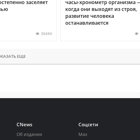
остепенно заселяет
часы-хронометр организма 
нью
когда они выходят из строя,
развитие человека
останавливается
36444
КАЗАТЬ ЕЩЕ
CNews
Соцсети
Об издании
Max