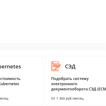
bernetes
СЭД
 стоимость
Подобрать систему
Kubernetes
электронного
документооборота СЭД (ECM
месяц
От 1 360 руб./месяц