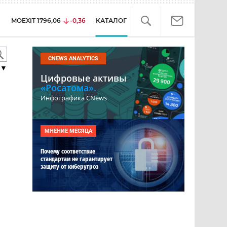
MOEXIT
1796,06
-0,36
КАТАЛОГ
CNEWS ANALYTICS
▼
Цифровые активы
«Росатома».
Инфографика CNews
МНЕНИЕ МЕСЯЦА
Почему соответствие
стандартам не гарантирует
защиту от киберугроз