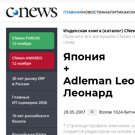
ГЛАВНАЯ
НОВОСТИ
АНАЛИТИКА
КО
Индексная книга (каталог) CNe
Получите все материалы CNews 
CNews FORUM
слову
12 ноября
Япония
CNews AWARDS
12 ноября
+
Adleman Leo
30 лет рынку ERP
в России
Леонард
Главные
ИТ-сценарии
2026
28.05.2007
Взлом 1024-битн
10 лет российского
бэкапа
* Страница-профиль компании, сис
создается редактором на основе
Российские ПАКи