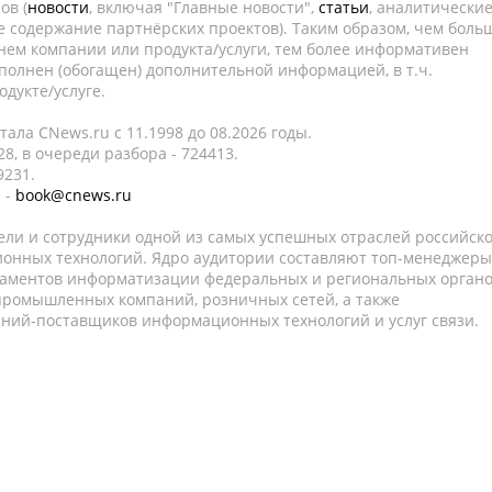
ов (
новости
, включая "Главные новости",
статьи
, аналитически
е содержание партнёрских проектов). Таким образом, чем боль
нем компании или продукта/услуги, тем более информативен
полнен (обогащен) дополнительной информацией, в т.ч.
дукте/услуге.
ала CNews.ru c 11.1998 до 08.2026 годы.
8, в очереди разбора - 724413.
9231.
 -
book@cnews.ru
ели и сотрудники одной из самых успешных отраслей российск
онных технологий. Ядро аудитории составляют топ-менеджеры
таментов информатизации федеральных и региональных орган
 промышленных компаний, розничных сетей, а также
аний-поставщиков информационных технологий и услуг связи.