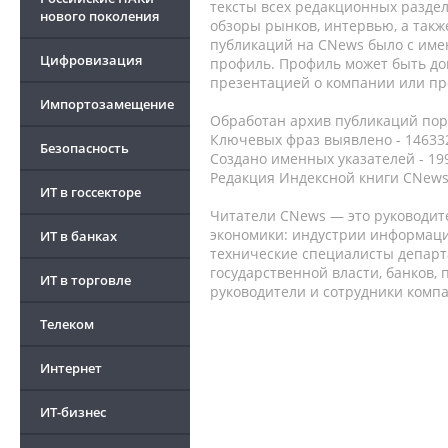
тексты всех редакционных раздел
нового поколения
обзоры рынков, интервью, а такж
публикаций на CNews было с име
Цифровизация
профиль. Профиль может быть до
презентацией о компании или про
Импортозамещение
Обработан архив публикаций порт
Ключевых фраз выявлено - 146332
Безопасность
Создано именных указателей - 19
Редакция Индексной книги CNews
ИТ в госсекторе
Читатели CNews — это руководит
экономики: индустрии информаци
ИТ в банках
технические специалисты депар
государственной власти, банков,
ИТ в торговле
руководители и сотрудники комп
Телеком
Интернет
ИТ-бизнес