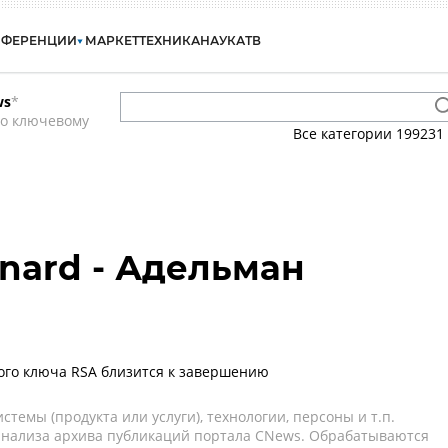
НФЕРЕНЦИИ
МАРКЕТ
ТЕХНИКА
НАУКА
ТВ
ws
*
по ключевому
Все категории
199231
nard - Адельман
ого ключа RSA близится к завершению
темы (продукта или услуги), технологии, персоны и т.п.
 анализа архива публикаций портала CNews. Обрабатываются