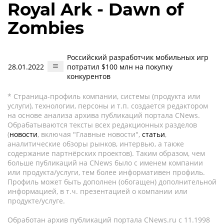
Royal Ark - Dawn of
Zombies
Российский разработчик мобильных игр
28.01.2022
потратил $100 млн на покупку
конкурентов
* Страница-профиль компании, системы (продукта или
услуги), технологии, персоны и т.п. создается редактором
на основе анализа архива публикаций портала CNews.
Обрабатываются тексты всех редакционных разделов
(
новости
, включая "Главные новости",
статьи
,
аналитические обзоры рынков, интервью, а также
содержание партнёрских проектов). Таким образом, чем
больше публикаций на CNews было с именем компании
или продукта/услуги, тем более информативен профиль.
Профиль может быть дополнен (обогащен) дополнительной
информацией, в т.ч. презентацией о компании или
продукте/услуге.
Обработан архив публикаций портала CNews.ru c 11.1998