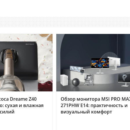
оса Dreame Z40
Обзор монитора MSI PRO MA
o: сухая и влажная
271PHW E14: практичность и
усилий
визуальный комфорт