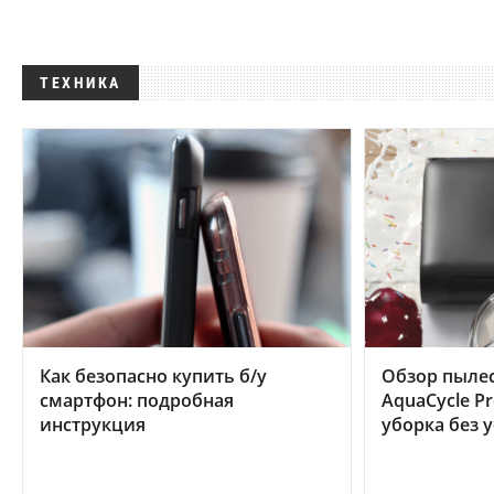
ТЕХНИКА
Как безопасно купить б/у
Обзор пылес
смартфон: подробная
AquaCycle Pr
инструкция
уборка без 