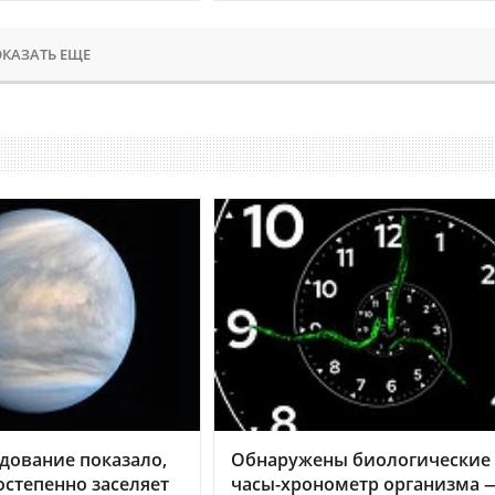
КАЗАТЬ ЕЩЕ
дование показало,
Обнаружены биологические
остепенно заселяет
часы-хронометр организма 