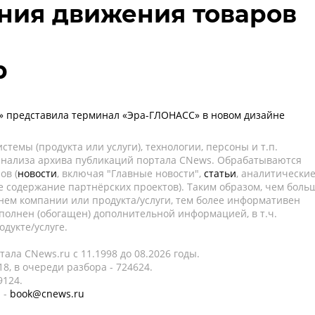
ния движения товаров
р
» представила терминал «Эра-ГЛОНАСС» в новом дизайне
темы (продукта или услуги), технологии, персоны и т.п.
 анализа архива публикаций портала CNews. Обрабатываются
ов (
новости
, включая "Главные новости",
статьи
, аналитически
е содержание партнёрских проектов). Таким образом, чем боль
нем компании или продукта/услуги, тем более информативен
полнен (обогащен) дополнительной информацией, в т.ч.
дукте/услуге.
ала CNews.ru c 11.1998 до 08.2026 годы.
8, в очереди разбора - 724624.
9124.
 -
book@cnews.ru