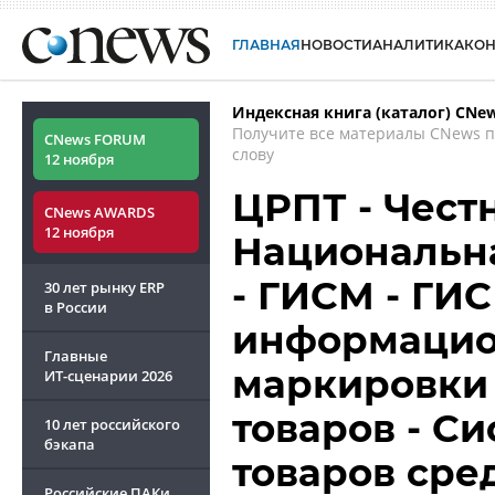
ГЛАВНАЯ
НОВОСТИ
АНАЛИТИКА
КО
Индексная книга (каталог) CNe
Получите все материалы CNews 
CNews FORUM
слову
12 ноября
ЦРПТ - Чест
CNews AWARDS
12 ноября
Национальн
- ГИСМ - ГИС
30 лет рынку ERP
в России
информацио
Главные
маркировки
ИТ-сценарии
2026
товаров - С
10 лет российского
бэкапа
товаров ср
Российские ПАКи