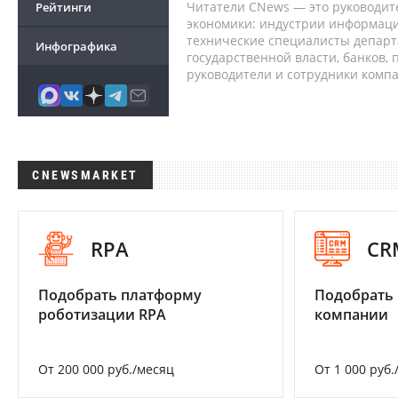
Читатели CNews — это руководит
Рейтинги
экономики: индустрии информаци
технические специалисты депар
Инфографика
государственной власти, банков,
руководители и сотрудники комп
CNEWSMARKET
RPA
CR
Подобрать платформу
Подобрать 
роботизации RPA
компании
От 200 000 руб./месяц
От 1 000 руб.