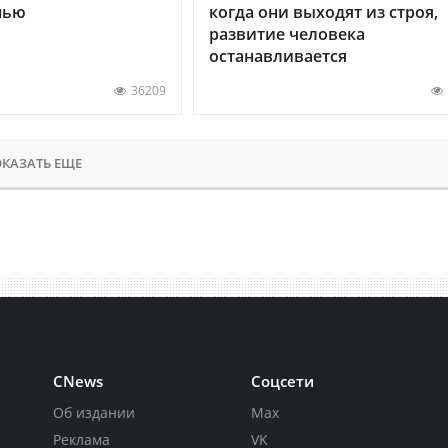
нью
когда они выходят из строя,
развитие человека
останавливается
36209
КАЗАТЬ ЕЩЕ
CNews
Соцсети
Об издании
Max
Реклама
VK