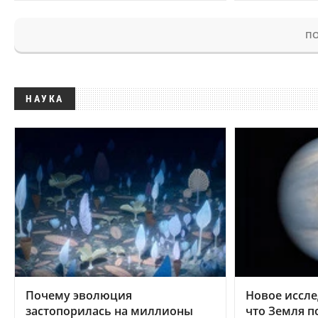
ПО
НАУКА
Почему эволюция
Новое иссле
застопорилась на миллионы
что Земля п