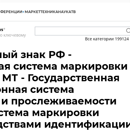
НФЕРЕНЦИИ
МАРКЕТ
ТЕХНИКА
НАУКА
ТВ
ws
*
по ключевому
Все категории
199124
ный знак РФ -
ая система маркировки
 МТ - Государственная
нная система
 и прослеживаемости
истема маркировки
едствами идентификаци