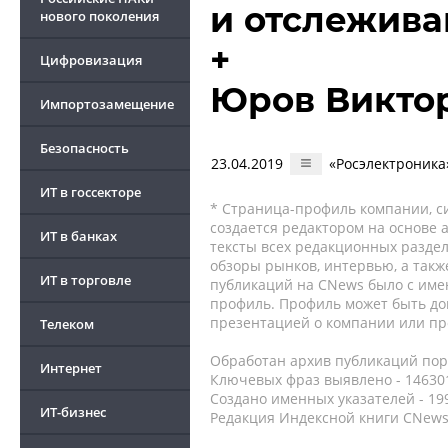
и отслежива
нового поколения
+
Цифровизация
Юров Викто
Импортозамещение
Безопасность
23.04.2019
«Росэлектроника
ИТ в госсекторе
* Страница-профиль компании, сис
создается редактором на основе
ИТ в банках
тексты всех редакционных раздел
обзоры рынков, интервью, а такж
ИТ в торговле
публикаций на CNews было с име
профиль. Профиль может быть до
презентацией о компании или про
Телеком
Обработан архив публикаций порт
Интернет
Ключевых фраз выявлено - 146301
Создано именных указателей - 19
ИТ-бизнес
Редакция Индексной книги CNews