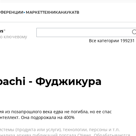
НФЕРЕНЦИИ
МАРКЕТ
ТЕХНИКА
НАУКА
ТВ
ws
*
по ключевому
Все категории
199231
pachi - Фуджикура
я из позапрошлого века едва не погибла, но ее спас
нтеллект. Она подорожала на 400%
темы (продукта или услуги), технологии, персоны и т.п.
 анализа архива публикаций портала CNews. Обрабатываются