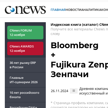
ГЛАВНАЯ
НОВОСТИ
АНАЛИТИКА
КО
Индексная книга (каталог) CNe
Получите все материалы CNews 
CNews FORUM
слову
12 ноября
Bloomberg
CNews AWARDS
12 ноября
+
Fujikura Zen
30 лет рынку ERP
в России
Зенпачи
Главные
ИТ-сценарии
2026
Древняя компани
26.11.2024
10 лет российского
искусственный и
бэкапа
* Страница-профиль компании, сис
создается редактором на основе
Российские ПАКи