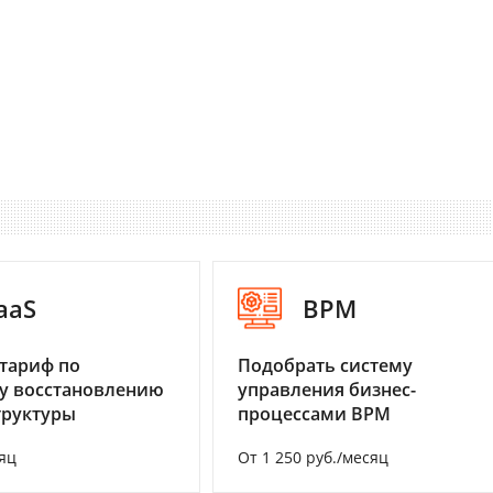
aaS
BPM
тариф по
Подобрать систему
у восстановлению
управления бизнес-
труктуры
процессами BPM
яц
От 1 250 руб./месяц