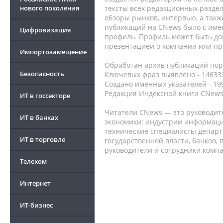
нового поколения
тексты всех редакционных раздел
обзоры рынков, интервью, а такж
публикаций на CNews было с име
Цифровизация
профиль. Профиль может быть до
презентацией о компании или про
Импортозамещение
Обработан архив публикаций порт
Безопасность
Ключевых фраз выявлено - 146333
Создано именных указателей - 19
Редакция Индексной книги CNews
ИТ в госсекторе
Читатели CNews — это руководит
ИТ в банках
экономики: индустрии информаци
технические специалисты депар
ИТ в торговле
государственной власти, банков,
руководители и сотрудники комп
Телеком
Интернет
ИТ-бизнес