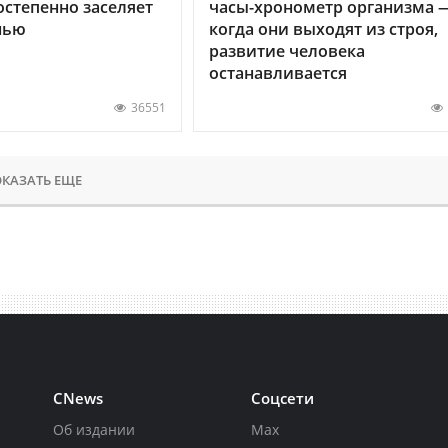
остепенно заселяет
часы-хронометр организма 
нью
когда они выходят из строя,
развитие человека
останавливается
36551
КАЗАТЬ ЕЩЕ
CNews
Соцсети
Об издании
Max