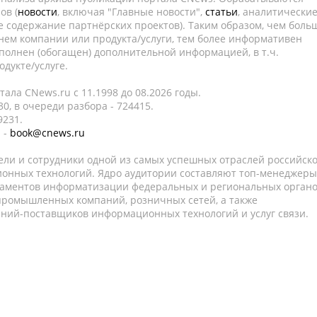
ов (
новости
, включая "Главные новости",
статьи
, аналитически
е содержание партнёрских проектов). Таким образом, чем боль
нем компании или продукта/услуги, тем более информативен
полнен (обогащен) дополнительной информацией, в т.ч.
дукте/услуге.
ала CNews.ru c 11.1998 до 08.2026 годы.
0, в очереди разбора - 724415.
9231.
 -
book@cnews.ru
ели и сотрудники одной из самых успешных отраслей российск
онных технологий. Ядро аудитории составляют топ-менеджеры
таментов информатизации федеральных и региональных орган
 промышленных компаний, розничных сетей, а также
аний-поставщиков информационных технологий и услуг связи.