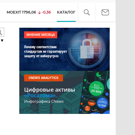
MOEXIT
1796,06
-0,36
КАТАЛОГ
МНЕНИЕ МЕСЯЦА
▼
Почему соответствие
стандартам не гарантирует
защиту от киберугроз
CNEWS ANALYTICS
Цифровые активы
«Росатома».
Инфографика CNews