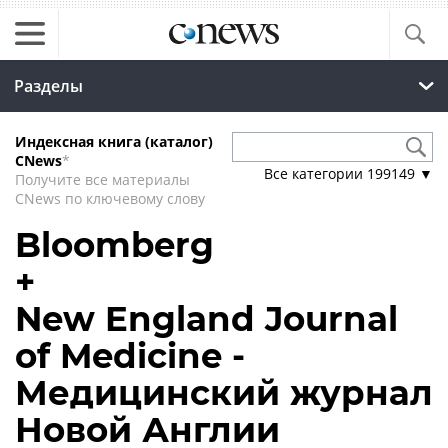
Разделы
Индексная книга (каталог)
CNews
*
Все категории
199149
▼
Получите все материалы
CNews по ключевому слову
Bloomberg
+
New England Journal
of Medicine -
Медицинский журнал
Новой Англии