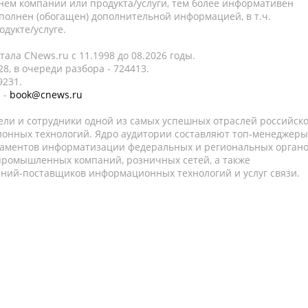
нем компании или продукта/услуги, тем более информативен
полнен (обогащен) дополнительной информацией, в т.ч.
дукте/услуге.
ала CNews.ru c 11.1998 до 08.2026 годы.
8, в очереди разбора - 724413.
9231.
 -
book@cnews.ru
ели и сотрудники одной из самых успешных отраслей российск
онных технологий. Ядро аудитории составляют топ-менеджеры
таментов информатизации федеральных и региональных орган
 промышленных компаний, розничных сетей, а также
аний-поставщиков информационных технологий и услуг связи.