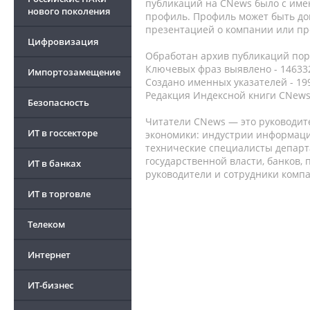
публикаций на CNews было с име
нового поколения
профиль. Профиль может быть до
презентацией о компании или про
Цифровизация
Обработан архив публикаций порт
Ключевых фраз выявлено - 146332
Импортозамещение
Создано именных указателей - 19
Редакция Индексной книги CNews
Безопасность
Читатели CNews — это руководит
ИТ в госсекторе
экономики: индустрии информаци
технические специалисты депар
государственной власти, банков,
ИТ в банках
руководители и сотрудники комп
ИТ в торговле
Телеком
Интернет
ИТ-бизнес