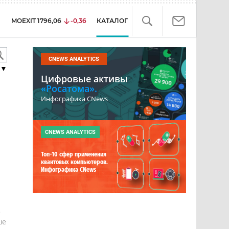
MOEXIT
1796,06
-0,36
КАТАЛОГ
CNEWS ANALYTICS
▼
Цифровые активы
«Росатома».
Инфографика CNews
CNEWS ANALYTICS
Топ-10 сфер применения
квантовых компьютеров.
Инфографика CNews
е
ше