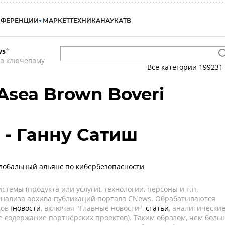
НФЕРЕНЦИИ
МАРКЕТ
ТЕХНИКА
НАУКА
ТВ
ws
*
по ключевому
Все категории
199231
Asea Brown Boveri
 - Ганну Сатиш
глобальный альянс по кибербезопасности
темы (продукта или услуги), технологии, персоны и т.п.
 анализа архива публикаций портала CNews. Обрабатываются
ов (
новости
, включая "Главные новости",
статьи
, аналитически
е содержание партнёрских проектов). Таким образом, чем боль