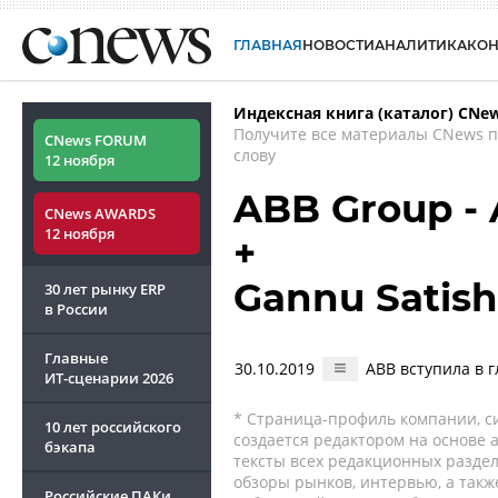
ГЛАВНАЯ
НОВОСТИ
АНАЛИТИКА
КО
Индексная книга (каталог) CNe
Получите все материалы CNews 
CNews FORUM
слову
12 ноября
ABB Group - 
CNews AWARDS
12 ноября
+
Gannu Satish
30 лет рынку ERP
в России
Главные
30.10.2019
ABB вступила в 
ИТ-сценарии
2026
* Страница-профиль компании, сис
10 лет российского
создается редактором на основе
бэкапа
тексты всех редакционных раздел
обзоры рынков, интервью, а такж
Российские ПАКи