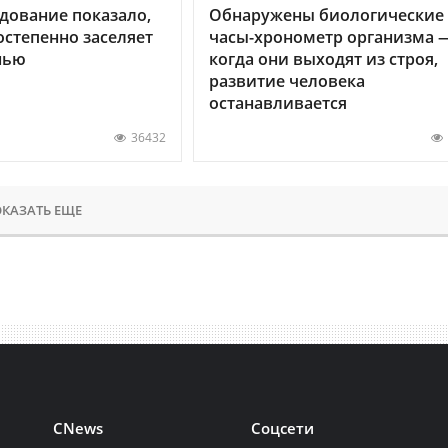
дование показало,
Обнаружены биологические
остепенно заселяет
часы-хронометр организма 
нью
когда они выходят из строя,
развитие человека
останавливается
36432
КАЗАТЬ ЕЩЕ
CNews
Соцсети