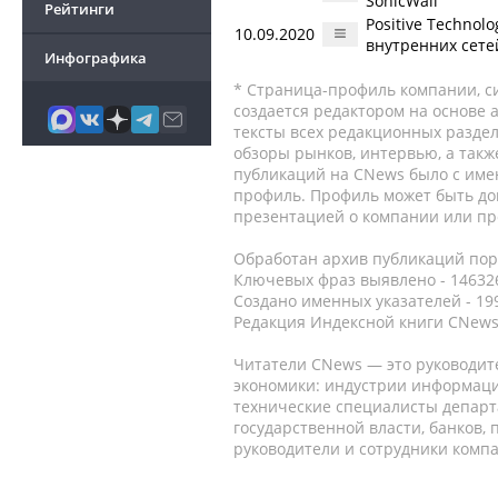
SonicWall
Рейтинги
Positive Technol
10.09.2020
внутренних сете
Инфографика
* Страница-профиль компании, сис
создается редактором на основе
тексты всех редакционных раздел
обзоры рынков, интервью, а такж
публикаций на CNews было с име
профиль. Профиль может быть до
презентацией о компании или про
Обработан архив публикаций порт
Ключевых фраз выявлено - 146326
Создано именных указателей - 19
Редакция Индексной книги CNews
Читатели CNews — это руководит
экономики: индустрии информаци
технические специалисты депар
государственной власти, банков,
руководители и сотрудники комп