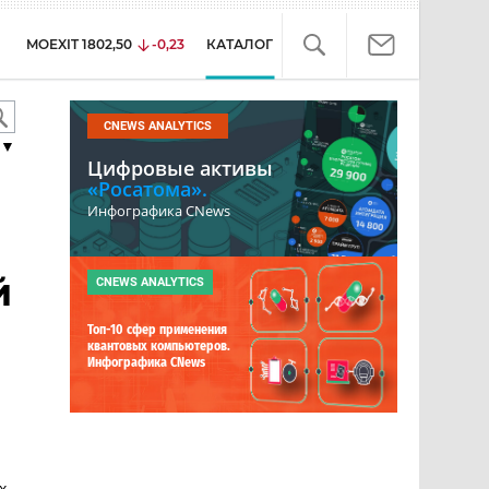
MOEXIT
1802,50
-0,23
КАТАЛОГ
CNEWS ANALYTICS
▼
Цифровые активы
«Росатома».
Инфографика CNews
й
CNEWS ANALYTICS
Топ-10 сфер применения
квантовых компьютеров.
Инфографика CNews
х