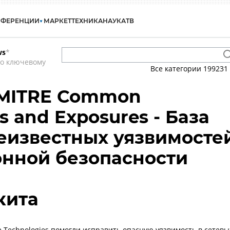
НФЕРЕНЦИИ
МАРКЕТ
ТЕХНИКА
НАУКА
ТВ
ws
*
по ключевому
Все категории
199231
 MITRE Common
es and Exposures - База
еизвестных уязвимосте
нной безопасности
кита
ve Technologies помогли исправить опасную уязвимость в сетевы