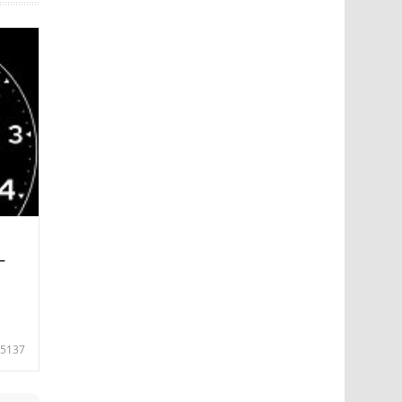
—
5137