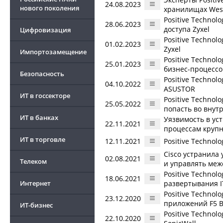
24.08.2023
нового поколения
хранилищах West
Positive Technol
28.06.2023
доступа Zyxel
Цифровизация
Positive Technol
01.02.2023
Zyxel
Импортозамещение
Positive Technol
25.01.2023
бизнес-процессо
Безопасность
Positive Technol
04.10.2022
ASUSTOR
ИТ в госсекторе
Positive Technol
25.05.2022
попасть во внут
ИТ в банках
Уязвимость в уст
22.11.2021
процессам круп
ИТ в торговле
12.11.2021
Positive Technol
Cisco устранила
02.08.2021
Телеком
и управлять меж
Positive Technol
18.06.2021
Интернет
развертывания 
Positive Technol
23.12.2020
приложений F5 B
ИТ-бизнес
Positive Technol
22.10.2020