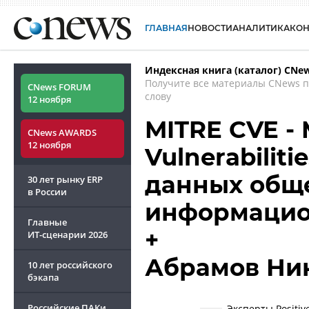
ГЛАВНАЯ
НОВОСТИ
АНАЛИТИКА
КО
Индексная книга (каталог) CNe
Получите все материалы CNews 
CNews FORUM
слову
12 ноября
MITRE CVE -
CNews AWARDS
12 ноября
Vulnerabiliti
данных общ
30 лет рынку ERP
в России
информацио
Главные
+
ИТ-сценарии
2026
Абрамов Ни
10 лет российского
бэкапа
Российские ПАКи
Эксперты Positi