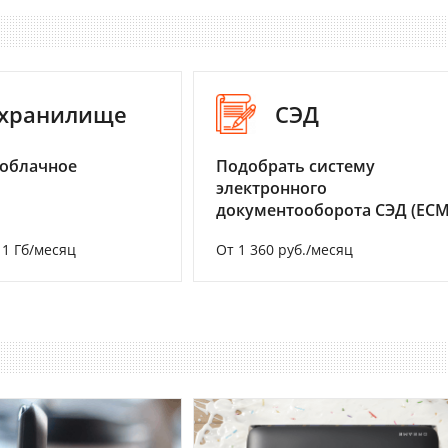
-хранилище
СЭД
 облачное
Подобрать систему
электронного
документооборота СЭД (ECM
а 1 Гб/месяц
От 1 360 руб./месяц