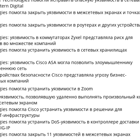
ern Digital
ogies помогла закрыть уязвимости в межсетевых экранах и точка
ogies помогла закрыть уязвимости в роутерах и других устройств
ogies: уязвимость в коммутаторах Zyxel представляла риск для
в во множестве компаний
ogies помогла устранить уязвимость в сетевых хранилищах
ogies: уязвимость Cisco ASA могла позволить злоумышленнику
реннюю сеть
ройствах безопасности Cisco представляла угрозу бизнес-
ных компаний
ogies помогла устранить уязвимости в Zoom
 уязвимость, позволявшую удаленно выполнять произвольный к
сетевым экраном
ogies помогла Cisco устранить уязвимости в решении для
IT-инфраструктуры
ogies помогла устранить DoS-уязвимость в контроллере доставки
IG-IP
ogies помогла закрыть 11 уязвимостей в межсетевых экранах