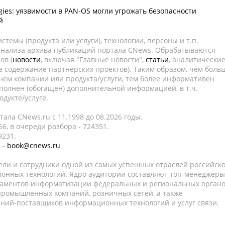
ogies: уязвимости в PAN-OS могли угрожать безопасности
й
темы (продукта или услуги), технологии, персоны и т.п.
 анализа архива публикаций портала CNews. Обрабатываются
ов (
новости
, включая "Главные новости",
статьи
, аналитически
е содержание партнёрских проектов). Таким образом, чем боль
нем компании или продукта/услуги, тем более информативен
полнен (обогащен) дополнительной информацией, в т.ч.
дукте/услуге.
ала CNews.ru c 11.1998 до 08.2026 годы.
6, в очереди разбора - 724351.
9231.
 -
book@cnews.ru
ели и сотрудники одной из самых успешных отраслей российск
онных технологий. Ядро аудитории составляют топ-менеджеры
таментов информатизации федеральных и региональных орган
 промышленных компаний, розничных сетей, а также
аний-поставщиков информационных технологий и услуг связи.