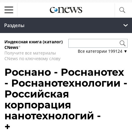
Разделы
Индексная книга (каталог)
CNews
*
Все категории
199124
▼
Получите все материалы
CNews по ключевому слову
Роснано - Роснанотех
- Роснанотехнологии -
Российская
корпорация
нанотехнологий -
+