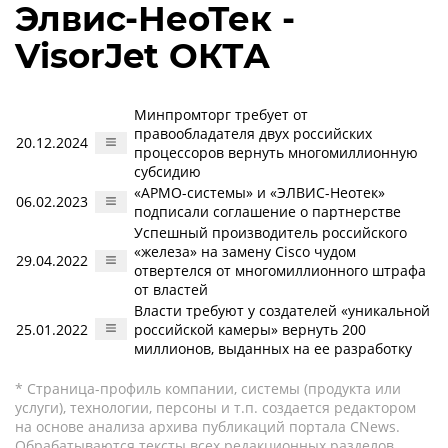
Элвис-НеоТек -
VisorJet ОКТА
Минпромторг требует от
правообладателя двух российских
20.12.2024
процессоров вернуть многомиллионную
субсидию
«АРМО-системы» и «ЭЛВИС-Неотек»
06.02.2023
подписали соглашение о партнерстве
Успешный производитель российского
«железа» на замену Cisco чудом
29.04.2022
отвертелся от многомиллионного штрафа
от властей
Власти требуют у создателей «уникальной
25.01.2022
российской камеры» вернуть 200
миллионов, выданных на ее разработку
* Страница-профиль компании, системы (продукта или
услуги), технологии, персоны и т.п. создается редактором
на основе анализа архива публикаций портала CNews.
Обрабатываются тексты всех редакционных разделов