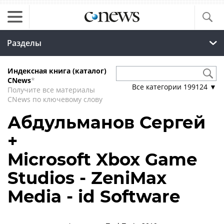
Разделы
Индексная книга (каталог)
CNews
*
Все категории
199124
▼
Получите все материалы
CNews по ключевому слову
Абдульманов Сергей
+
Microsoft Xbox Game
Studios - ZeniMax
Media - id Software