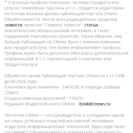
* Страница-профиль компании, системы (продукта или
услуги), технологии, персоны и т.п. создается редактором
на основе анализа архива публикаций портала CNews.
Обрабатываются тексты всех редакционных разделов
(
новости
, включая "Главные новости",
статьи
,
аналитические обзоры рынков, интервью, а также
содержание партнёрских проектов). Таким образом, чем
больше публикаций на CNews было с именем компании
или продукта/услуги, тем более информативен профиль.
Профиль может быть дополнен (обогащен) дополнительной
информацией, в т.ч. презентацией о компании или
продукте/услуге.
Обработан архив публикаций портала CNews.ru c 11.1998
до 08.2026 годы.
Ключевых фраз выявлено - 1463330, в очереди разбора -
724415.
Создано именных указателей - 199231.
Редакция Индексной книги CNews -
book@cnews.ru
Читатели CNews — это руководители и сотрудники одной
из самых успешных отраслей российской экономики:
индустрии информационных технологий. Ядро аудитории
составляют топ-менеджеры и технические специалисты